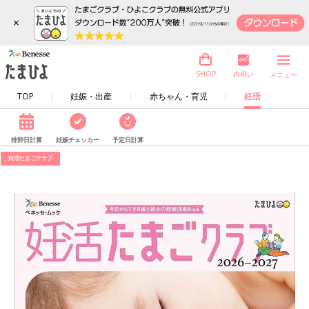
×
内祝い
SHOP
メニュー
TOP
妊娠・出産
赤ちゃん・育児
妊活
排卵日計算
妊娠チェッカー
予定日計算
妊活たまごクラブ