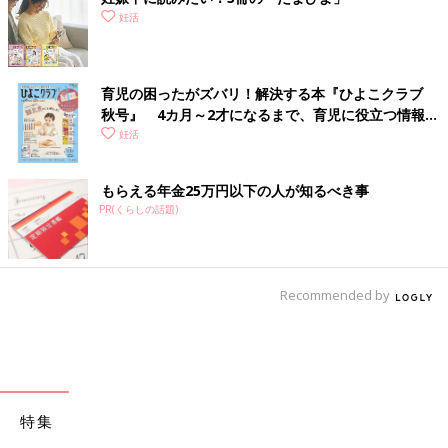
妊活
育児の困ったがズバリ！解決する本『ひよこクラブ
秋号』 4カ月～2才になるまで、育児に役立つ情報が
いっぱい！
妊活
もらえる年金25万円以下の人が知るべき事
PR(くらしの話題)
Recommended by
特集