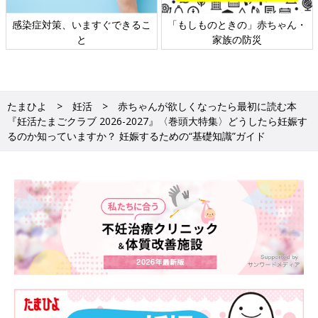
日本外来小児科学会リーフレッ
六星占術 細木かおりさんの人生
ト検討会
相談
たまひよ
妊活
赤ちゃんが欲しくなったら最初に読む本
『妊活たまごクラブ 2026-2027』〈巻頭大特集〉どうしたら妊娠す
るのか知っていますか？ 妊娠するための“基礎知識”ガイド