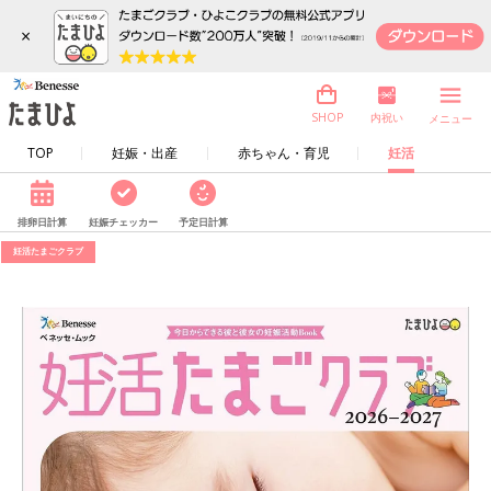
×
内祝い
SHOP
メニュー
TOP
妊娠・出産
赤ちゃん・育児
妊活
排卵日計算
妊娠チェッカー
予定日計算
妊活たまごクラブ