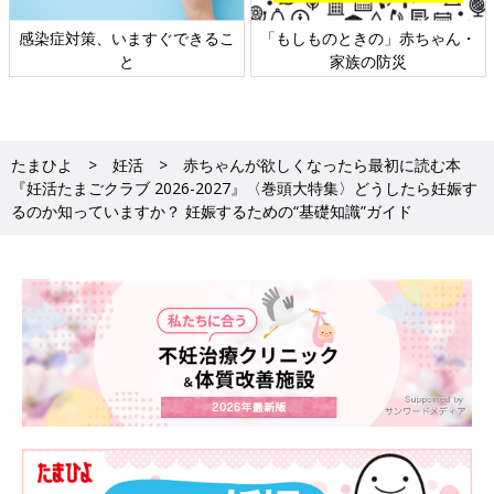
日本外来小児科学会リーフレッ
六星占術 細木かおりさんの人生
ト検討会
相談
たまひよ
妊活
赤ちゃんが欲しくなったら最初に読む本
『妊活たまごクラブ 2026-2027』〈巻頭大特集〉どうしたら妊娠す
るのか知っていますか？ 妊娠するための“基礎知識”ガイド