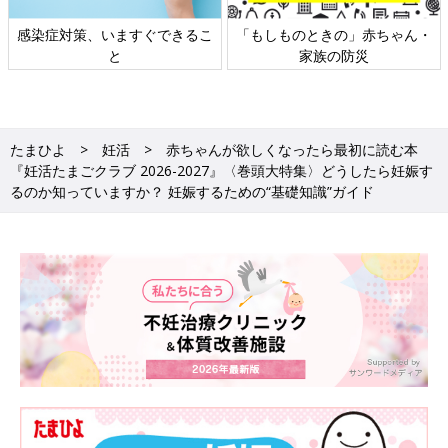
日本外来小児科学会リーフレッ
六星占術 細木かおりさんの人生
ト検討会
相談
たまひよ
妊活
赤ちゃんが欲しくなったら最初に読む本
『妊活たまごクラブ 2026-2027』〈巻頭大特集〉どうしたら妊娠す
るのか知っていますか？ 妊娠するための“基礎知識”ガイド