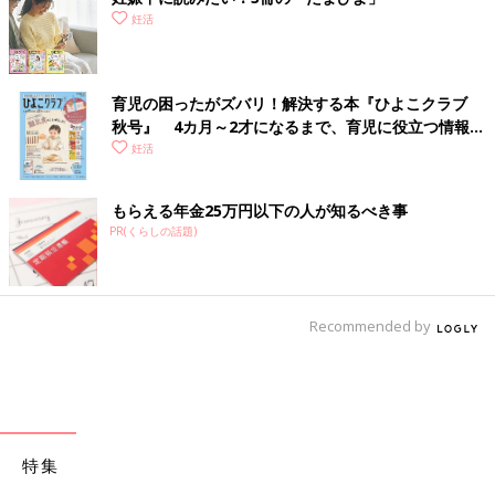
妊活
育児の困ったがズバリ！解決する本『ひよこクラブ
秋号』 4カ月～2才になるまで、育児に役立つ情報が
いっぱい！
妊活
もらえる年金25万円以下の人が知るべき事
PR(くらしの話題)
Recommended by
特集