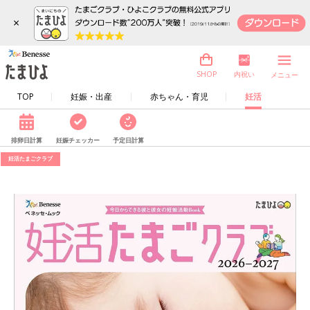
×
内祝い
SHOP
メニュー
TOP
妊娠・出産
赤ちゃん・育児
妊活
排卵日計算
妊娠チェッカー
予定日計算
妊活たまごクラブ