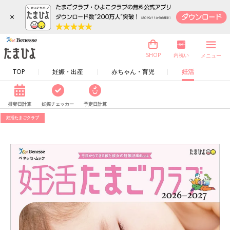
×
内祝い
SHOP
メニュー
TOP
妊娠・出産
赤ちゃん・育児
妊活
排卵日計算
妊娠チェッカー
予定日計算
妊活たまごクラブ