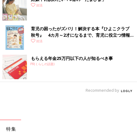
妊活
育児の困ったがズバリ！解決する本『ひよこクラブ
秋号』 4カ月～2才になるまで、育児に役立つ情報が
いっぱい！
妊活
もらえる年金25万円以下の人が知るべき事
PR(くらしの話題)
Recommended by
特集