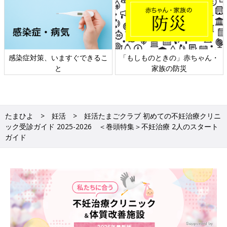
・
日本外来小児科学会リーフレッ
六星占術 細木かおりさんの人生
ト検討会
相談
たまひよ
妊活
妊活たまごクラブ 初めての不妊治療クリニ
ック受診ガイド 2025-2026 ＜巻頭特集＞不妊治療 2人のスタート
ガイド