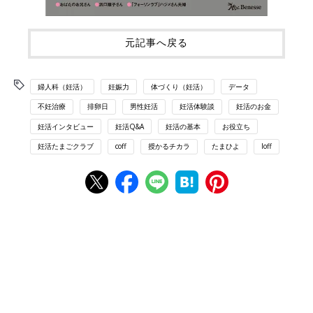
元記事へ戻る
婦人科（妊活）
妊娠力
体づくり（妊活）
データ
不妊治療
排卵日
男性妊活
妊活体験談
妊活のお金
妊活インタビュー
妊活Q&A
妊活の基本
お役立ち
妊活たまごクラブ
coff
授かるチカラ
たまひよ
loff