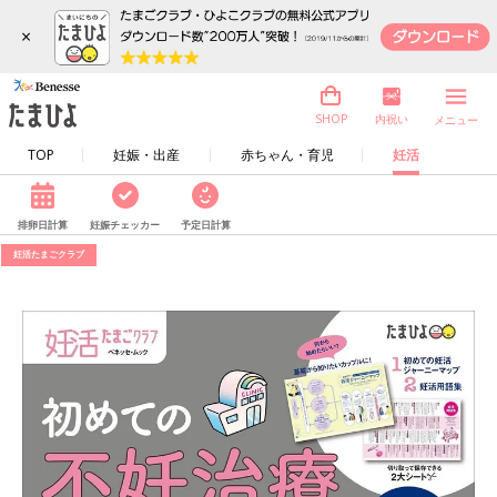
×
内祝い
SHOP
メニュー
TOP
妊娠・出産
赤ちゃん・育児
妊活
排卵日計算
妊娠チェッカー
予定日計算
妊活たまごクラブ