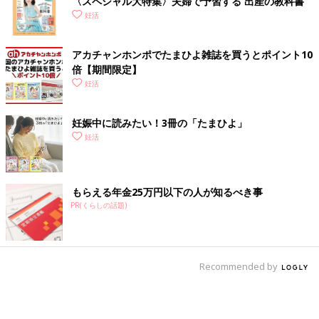
〈スペシャル大特集〉夫婦で予習する 出産の教科書
妊活
アカチャンホンポでたまひよ雑誌を買うとポイント10
倍【期間限定】
妊活
妊娠中に読みたい！3冊の「たまひよ」
妊活
もらえる年金25万円以下の人が知るべき事
PR(くらしの話題)
Recommended by