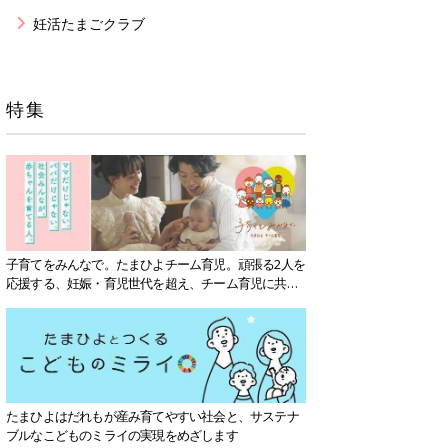
妊活たまごクラブ
特集
子育てをみんなで。たまひよチーム育児。頑張る2人を
応援する、妊娠・育児世代を超え、チーム育児に共感
する社会を目指していきます。
たまひよはだれもが産み育てやすい社会と、サステナ
ブルなこどものミライの実現をめざします