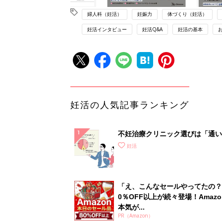
婦人科（妊活）
妊娠力
体づくり（妊活）
妊活インタビュー
妊活Q&A
妊活の基本
妊活の人気記事ランキング
不妊治療クリニック選びは「通い
さ」が大切！選び方、重要3カ条
妊活
て？
「え、こんなセールやってたの？
0％OFF以上が続々登場！Amazo
本気が...
PR（Amazon）