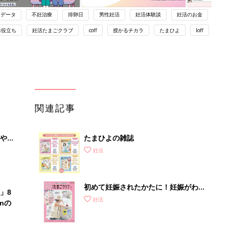
データ
不妊治療
排卵日
男性妊活
妊活体験談
妊活のお金
お役立ち
妊活たまごクラブ
coff
授かるチカラ
たまひよ
loff
関連記事
やす
たまひよの雑誌
っ
妊活
初めて妊娠されたかたに！妊娠がわか
」8
ったら最初に読む本『初めてのたまご
妊活
nの
クラブ 夏号』