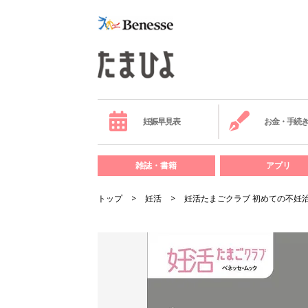
妊娠早見表
お金・手続
雑誌・書籍
アプリ
トップ
妊活
妊活たまごクラブ 初めての不妊治