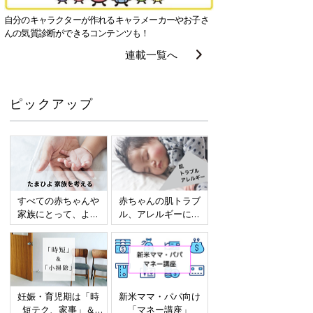
自分のキャラクターが作れるキャラメーカーやお子さ
んの気質診断ができるコンテンツも！
連載一覧へ
ピックアップ
すべての赤ちゃんや
赤ちゃんの肌トラブ
家族にとって、より
ル、アレルギーにつ
よい社会・環境とな
いて
ることをめざしてさ
まざまな課題を取材
し、発信していきま
す
妊娠・育児期は「時
新米ママ・パパ向け
短テク、家事」＆
「マネー講座」