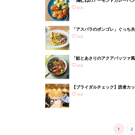
「鶏むねのアーモンドカレーパン
妊活
「アスパラのボンゴレ」ぐっち夫
妊活
「鮭とあさりのアクアパッツァ風
妊活
【ブライダルチェック】読者カ
がわかるの？
妊活
1
2