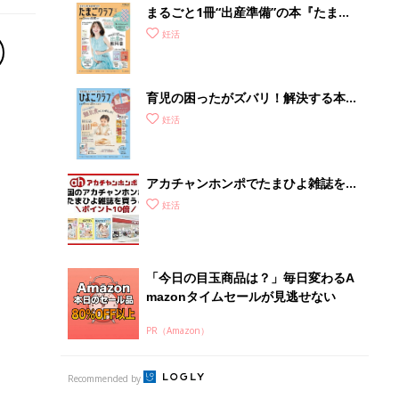
まるごと1冊“出産準備”の本『たまご
クラブ 夏号』〈スペシャル大特集〉
妊活
夫婦で予習する 出産の教科書
育児の困ったがズバリ！解決する本
『ひよこクラブ 秋号』 4カ月～2才
妊活
になるまで、育児に役立つ情報がいっ
ぱい！
アカチャンホンポでたまひよ雑誌を買
うとポイント10倍【期間限定】
妊活
「今日の目玉商品は？」毎日変わるA
mazonタイムセールが見逃せない
PR（Amazon）
Recommended by