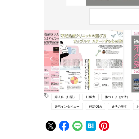
婦人科（妊活）
妊娠力
体づくり（妊活）
妊活インタビュー
妊活Q&A
妊活の基本