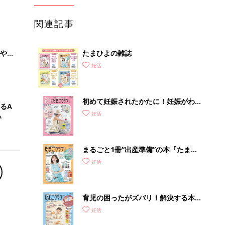
関連記事
やす
たまひよの雑誌
っ
妊活
初めて妊娠されたかたに！妊娠がわか
るA
ったら最初に読む本『初めてのたまご
妊活
い
クラブ 夏号』
まるごと1冊“出産準備”の本『たまご
クラブ 夏号』〈スペシャル大特集〉
妊活
夫婦で予習する 出産の教科書
育児の困ったがズバリ！解決する本
『ひよこクラブ 秋号』 4カ月～2才
妊活
になるまで、育児に役立つ情報がいっ