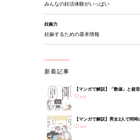
みんなの妊活体験がいっぱい
妊娠力
妊娠するための基本情報
新着記事
【マンガで解説】「数値」と超音
STEP1［女性が受ける検査編］
妊活
【マンガで解説】男女2人で同時
準備＆心得］
妊活