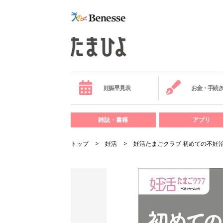
妊娠早見表
お金・手続
雑誌・書籍
アプリ
トップ
妊活
妊活たまごクラブ 初めての不妊治