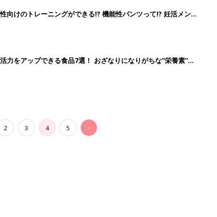
向けのトレーニングができる!? 機能性パンツって!? 妊活メン
活力をアップできる食品7選！ おざなりになりがちな“栄養素”を
2
3
4
5
>