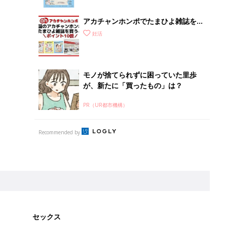
ぱい！
アカチャンホンポでたまひよ雑誌を買
うとポイント10倍【期間限定】
妊活
モノが捨てられずに困っていた里歩
が、新たに「買ったもの」は？
PR（UR都市機構）
Recommended by
セックス