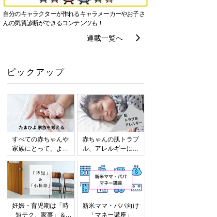
自分のキャラクターが作れるキャラメーカーやお子さ
んの気質診断ができるコンテンツも！
連載一覧へ
ピックアップ
すべての赤ちゃんや
赤ちゃんの肌トラブ
家族にとって、より
ル、アレルギーにつ
よい社会・環境とな
いて
ることをめざしてさ
まざまな課題を取材
し、発信していきま
す
妊娠・育児期は「時
新米ママ・パパ向け
短テク、家事」＆
「マネー講座」