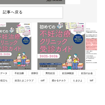
記事へ戻る
データ
不妊治療
排卵日
男性妊活
妊活体験談
妊活のお金
お役立ち
妊活たまごクラブ
coff
授かるチカラ
たまひよ
loff