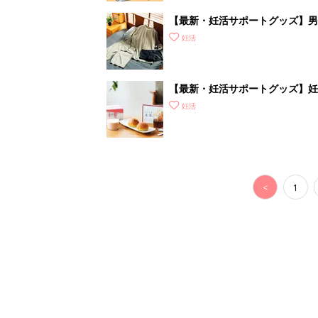
【最新・妊活サポートグッズ】男性
ズアイテムをご紹介
妊活
【最新・妊活サポートグッズ】妊
補おう
妊活
<
1