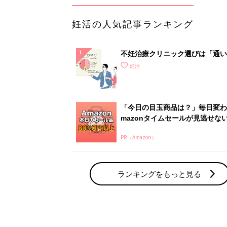
妊活の人気記事ランキング
不妊治療クリニック選びは「通い
さ」が大切！選び方、重要3カ条
妊活
て？
「今日の目玉商品は？」毎日変わ
mazonタイムセールが見逃せな
PR（Amazon）
ランキングをもっと見る