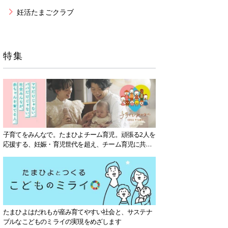
妊活たまごクラブ
特集
子育てをみんなで。たまひよチーム育児。頑張る2人を
応援する、妊娠・育児世代を超え、チーム育児に共感
する社会を目指していきます。
たまひよはだれもが産み育てやすい社会と、サステナ
ブルなこどものミライの実現をめざします