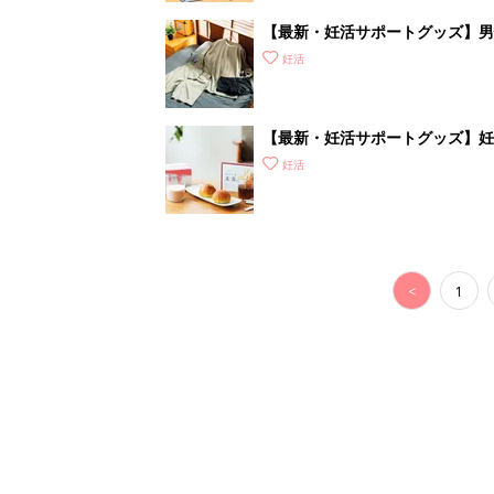
【最新・妊活サポートグッズ】男性
ズアイテムをご紹介
妊活
【最新・妊活サポートグッズ】妊
補おう
妊活
<
1