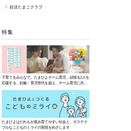
妊活たまごクラブ
特集
子育てをみんなで。たまひよチーム育児。頑張る2人を
応援する、妊娠・育児世代を超え、チーム育児に共感
する社会を目指していきます。
たまひよはだれもが産み育てやすい社会と、サステナ
ブルなこどものミライの実現をめざします