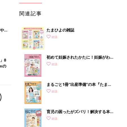
関連記事
やす
たまひよの雑誌
っ
妊活
初めて妊娠されたかたに！妊娠がわか
」8
ったら最初に読む本『初めてのたまご
妊活
nの
クラブ 夏号』
まるごと1冊“出産準備”の本『たまご
クラブ 夏号』〈スペシャル大特集〉
妊活
夫婦で予習する 出産の教科書
育児の困ったがズバリ！解決する本
『ひよこクラブ 秋号』 4カ月～2才
妊活
になるまで、育児に役立つ情報がいっ