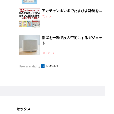
ぱい！
アカチャンホンポでたまひよ雑誌を買
うとポイント10倍【期間限定】
妊活
部屋を一瞬で没入空間にするガジェッ
ト
PR（デノン）
Recommended by
セックス