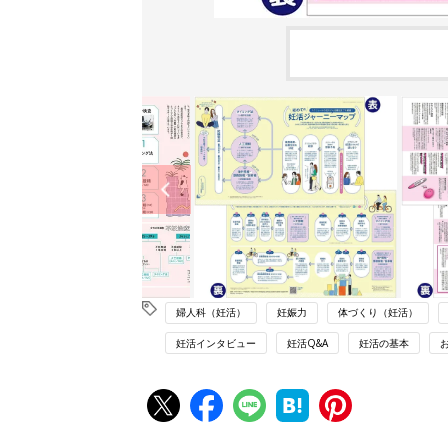
婦人科（妊活）
妊娠力
体づくり（妊活）
妊活インタビュー
妊活Q&A
妊活の基本