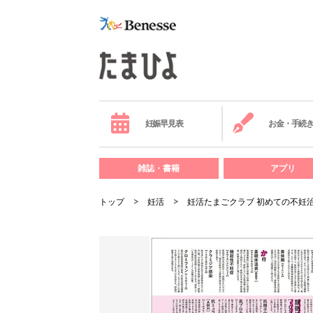
妊娠早見表
お金・手続
雑誌・書籍
アプリ
トップ
妊活
妊活たまごクラブ 初めての不妊治