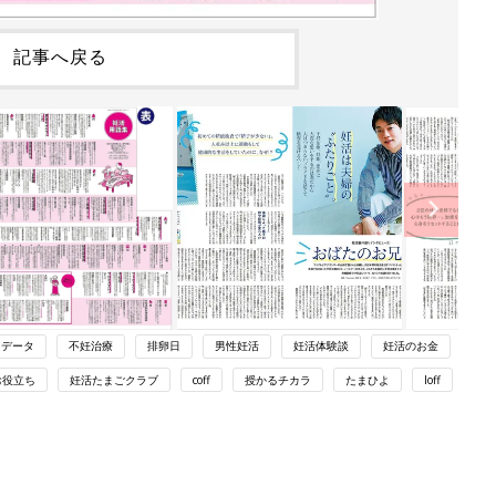
記事へ戻る
データ
不妊治療
排卵日
男性妊活
妊活体験談
妊活のお金
お役立ち
妊活たまごクラブ
coff
授かるチカラ
たまひよ
loff