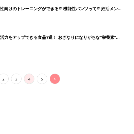
向けのトレーニングができる!? 機能性パンツって!? 妊活メン
活力をアップできる食品7選！ おざなりになりがちな“栄養素”を
2
3
4
5
>