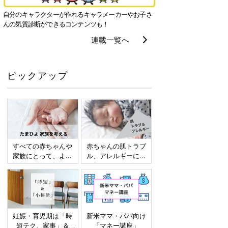
自分のキャラクターが作れるキャラメーカーやお子さ
んの気質診断ができるコンテンツも！
連載一覧へ
ピックアップ
すべての赤ちゃんや
赤ちゃんの肌トラブ
家族にとって、より
ル、アレルギーにつ
よい社会・環境とな
いて
ることをめざしてさ
まざまな課題を取材
し、発信していきま
す
妊娠・育児期は「時
新米ママ・パパ向け
短テク、家事」＆
「マネー講座」