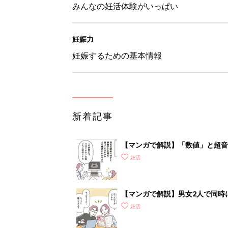
みんなの妊活体験がいっぱい
妊娠力
妊娠するための基本情報
新着記事
【マンガで解説】「数値」と超音
STEP1［女性が受ける検査編］
妊活
【マンガで解説】男女2人で同時
準備＆心得］
妊活