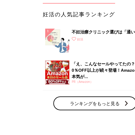
妊活の人気記事ランキング
不妊治療クリニック選びは「通い
さ」が大切！選び方、重要3カ条
妊活
て？
「え、こんなセールやってたの？
0％OFF以上が続々登場！Amazo
本気が...
PR（Amazon）
ランキングをもっと見る