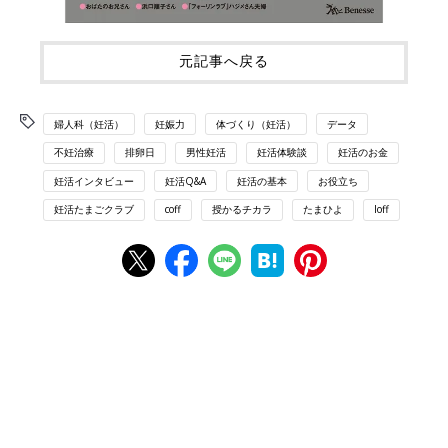
元記事へ戻る
婦人科（妊活）
妊娠力
体づくり（妊活）
データ
不妊治療
排卵日
男性妊活
妊活体験談
妊活のお金
妊活インタビュー
妊活Q&A
妊活の基本
お役立ち
妊活たまごクラブ
coff
授かるチカラ
たまひよ
loff