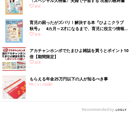
〈スペシャル大特集〉夫婦で予習する 出産の教科書
妊活
育児の困ったがズバリ！解決する本『ひよこクラブ
秋号』 4カ月～2才になるまで、育児に役立つ情報が
いっぱい！
妊活
アカチャンホンポでたまひよ雑誌を買うとポイント10
倍【期間限定】
妊活
もらえる年金25万円以下の人が知るべき事
PR(くらしの話題)
Recommended by