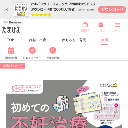
×
内祝い
SHOP
メニュー
TOP
妊娠・出産
赤ちゃん・育児
妊活
排卵日計算
妊娠チェッカー
予定日計算
妊活たまごクラブ