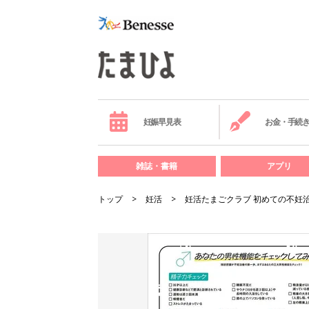
妊娠早見表
お金・手続
雑誌・書籍
アプリ
トップ
妊活
妊活たまごクラブ 初めての不妊治