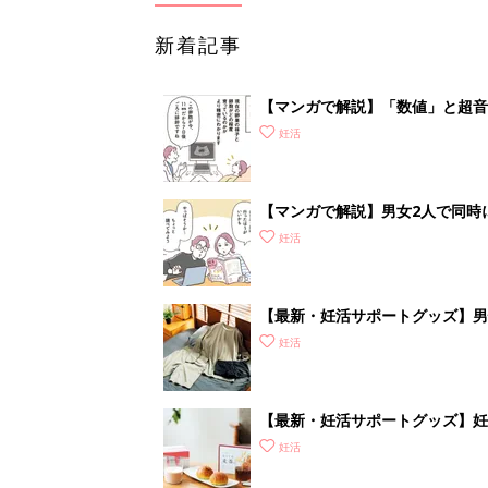
新着記事
【マンガで解説】「数値」と超音
STEP1［女性が受ける検査編］
妊活
【マンガで解説】男女2人で同時
準備＆心得］
妊活
【最新・妊活サポートグッズ】男性
ズアイテムをご紹介
妊活
【最新・妊活サポートグッズ】妊
補おう
妊活