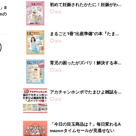
初めて妊娠されたかたに！妊娠がわか
」8
ったら最初に読む本『初めてのたまご
妊活
nの
クラブ 夏号』
まるごと1冊“出産準備”の本『たまご
クラブ 夏号』〈スペシャル大特集〉
妊活
夫婦で予習する 出産の教科書
育児の困ったがズバリ！解決する本
『ひよこクラブ 秋号』 4カ月～2才
妊活
になるまで、育児に役立つ情報がいっ
ぱい！
アカチャンホンポでたまひよ雑誌を買
うとポイント10倍【期間限定】
妊活
「今日の目玉商品は？」毎日変わるA
mazonタイムセールが見逃せない