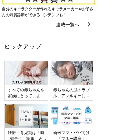
自分のキャラクターが作れるキャラメーカーやお子さ
んの気質診断ができるコンテンツも！
連載一覧へ
ピックアップ
すべての赤ちゃんや
赤ちゃんの肌トラブ
家族にとって、より
ル、アレルギーにつ
よい社会・環境とな
いて
ることをめざしてさ
まざまな課題を取材
し、発信していきま
す
妊娠・育児期は「時
新米ママ・パパ向け
短テク、家事」＆
「マネー講座」