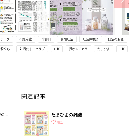
データ
不妊治療
排卵日
男性妊活
妊活体験談
妊活のお金
お役立ち
妊活たまごクラブ
coff
授かるチカラ
たまひよ
loff
関連記事
やす
たまひよの雑誌
っ
妊活