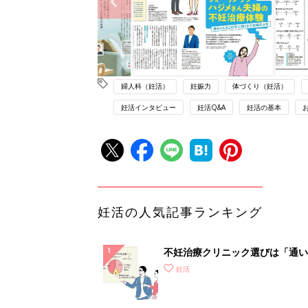
婦人科（妊活）
妊娠力
体づくり（妊活）
妊活インタビュー
妊活Q&A
妊活の基本
妊活の人気記事ランキング
不妊治療クリニック選びは「通い
さ」が大切！選び方、重要3カ条
妊活
て？