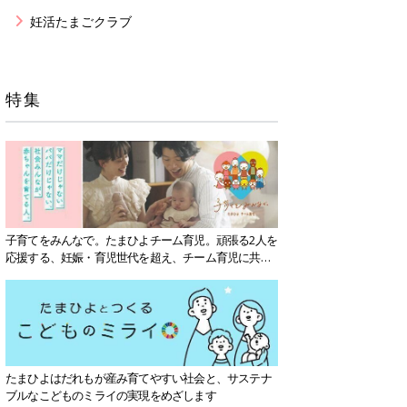
妊活たまごクラブ
特集
子育てをみんなで。たまひよチーム育児。頑張る2人を
応援する、妊娠・育児世代を超え、チーム育児に共感
する社会を目指していきます。
たまひよはだれもが産み育てやすい社会と、サステナ
ブルなこどものミライの実現をめざします