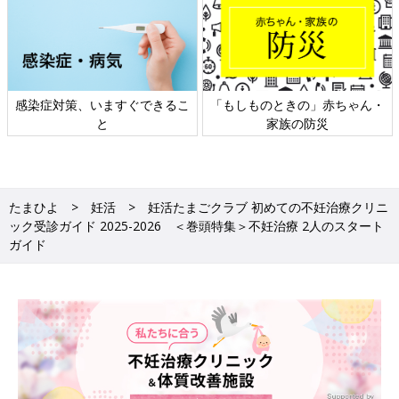
ゃん・
日本外来小児科学会リーフレッ
六星占術 細木かおりさんの
ト検討会
相談
たまひよ
妊活
妊活たまごクラブ 初めての不妊治療クリニ
ック受診ガイド 2025-2026 ＜巻頭特集＞不妊治療 2人のスタート
ガイド