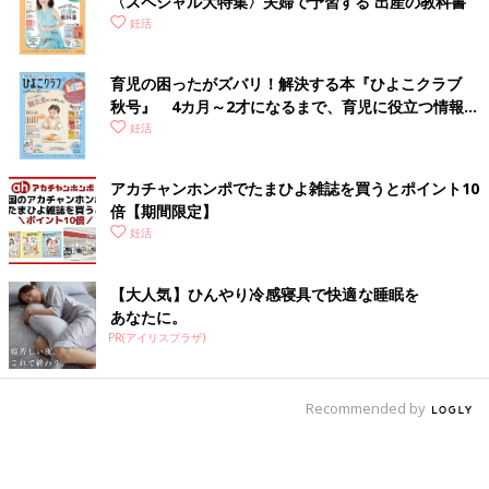
〈スペシャル大特集〉夫婦で予習する 出産の教科書
妊活
育児の困ったがズバリ！解決する本『ひよこクラブ
秋号』 4カ月～2才になるまで、育児に役立つ情報が
いっぱい！
妊活
アカチャンホンポでたまひよ雑誌を買うとポイント10
倍【期間限定】
妊活
【大人気】ひんやり冷感寝具で快適な睡眠を
あなたに。
PR(アイリスプラザ)
Recommended by