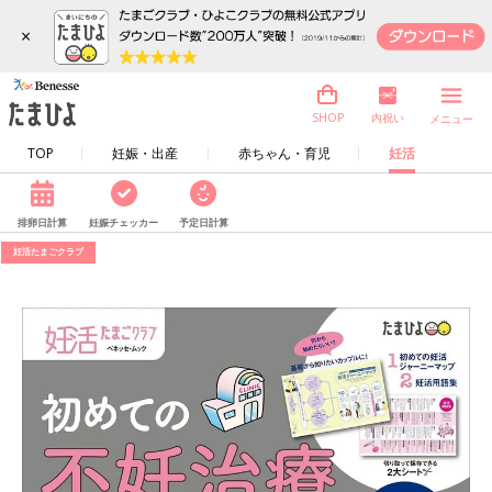
×
内祝い
SHOP
メニュー
TOP
妊娠・出産
赤ちゃん・育児
妊活
排卵日計算
妊娠チェッカー
予定日計算
妊活たまごクラブ