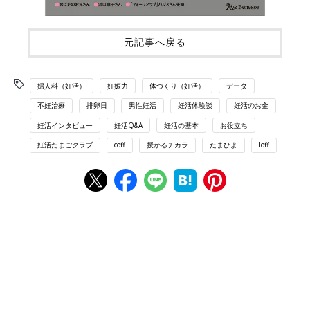
元記事へ戻る
婦人科（妊活）
妊娠力
体づくり（妊活）
データ
不妊治療
排卵日
男性妊活
妊活体験談
妊活のお金
妊活インタビュー
妊活Q&A
妊活の基本
お役立ち
妊活たまごクラブ
coff
授かるチカラ
たまひよ
loff