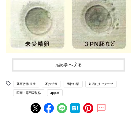
元記事へ戻る
藤原敏博 先生
不妊治療
男性妊活
妊活たまごクラブ
医師・専門家監修
appoff