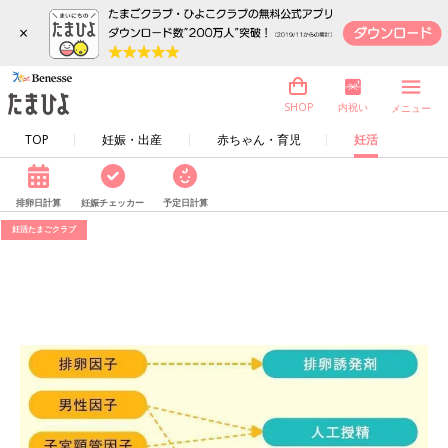
×
内祝い
SHOP
メニュー
TOP
妊娠・出産
赤ちゃん・育児
妊活
排卵日計算
妊娠チェッカー
予定日計算
妊活たまごクラブ