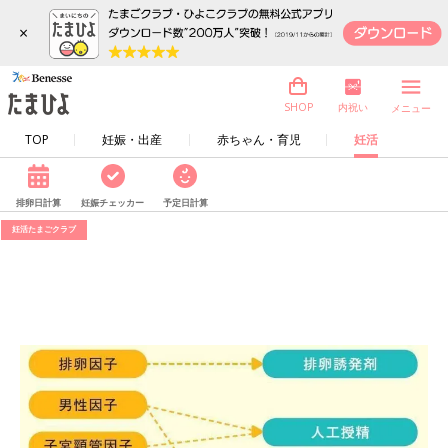
×
内祝い
SHOP
メニュー
TOP
妊娠・出産
赤ちゃん・育児
妊活
排卵日計算
妊娠チェッカー
予定日計算
妊活たまごクラブ