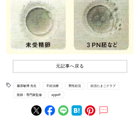
元記事へ戻る
藤原敏博 先生
不妊治療
男性妊活
妊活たまごクラブ
医師・専門家監修
appoff