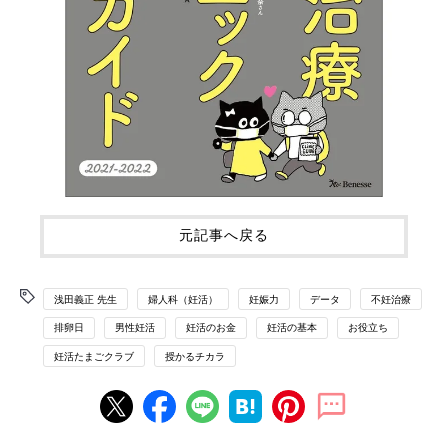
元記事へ戻る
浅田義正 先生
婦人科（妊活）
妊娠力
データ
不妊治療
排卵日
男性妊活
妊活のお金
妊活の基本
お役立ち
妊活たまごクラブ
授かるチカラ