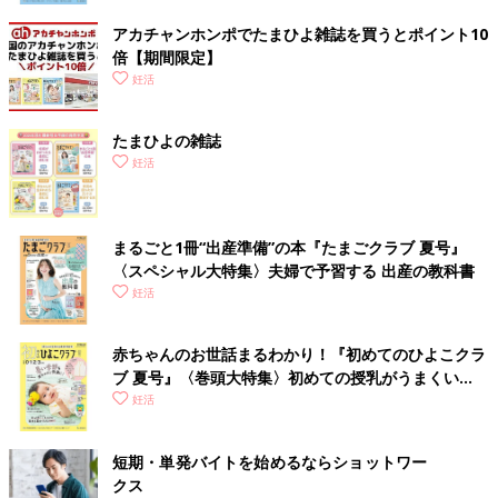
アカチャンホンポでたまひよ雑誌を買うとポイント10
倍【期間限定】
妊活
たまひよの雑誌
妊活
まるごと1冊“出産準備”の本『たまごクラブ 夏号』
〈スペシャル大特集〉夫婦で予習する 出産の教科書
妊活
赤ちゃんのお世話まるわかり！『初めてのひよこクラ
ブ 夏号』〈巻頭大特集〉初めての授乳がうまくい
く！ おっぱい・ミルクの基本と夏のトラブル 解決テ
妊活
ク
短期・単発バイトを始めるならショットワー
クス