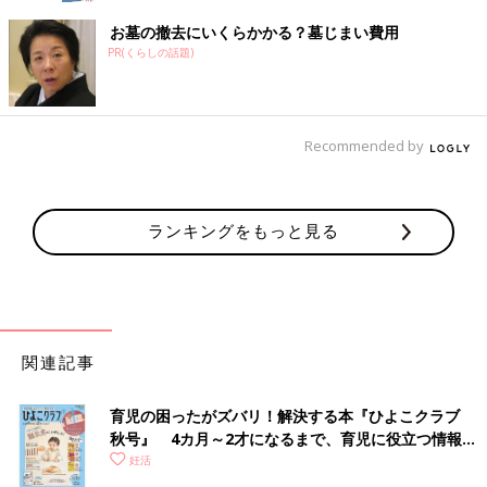
お墓の撤去にいくらかかる？墓じまい費用
PR(くらしの話題)
Recommended by
ランキングをもっと見る
関連記事
育児の困ったがズバリ！解決する本『ひよこクラブ
秋号』 4カ月～2才になるまで、育児に役立つ情報が
いっぱい！
妊活