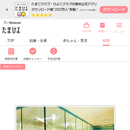
×
内祝い
SHOP
メニュー
TOP
妊娠・出産
赤ちゃん・育児
妊活
排卵日計算
妊娠チェッカー
予定日計算
妊活たまごクラブ