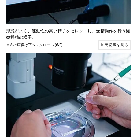
形態がよく、運動性の高い精子をセレクトし、受精操作を行う顕
微授精の様子。
▼
次の画像は下へスクロール (6/9)
▶
元記事を見る