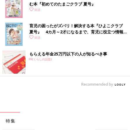
む本『初めてのたまごクラブ 夏号』
妊活
育児の困ったがズバリ！解決する本『ひよこクラブ
夏号』 4カ月～2才になるまで、育児に役立つ情報が
いっぱい！
妊活
もらえる年金25万円以下の人が知るべき事
PR(くらしの話題)
Recommended by
特集