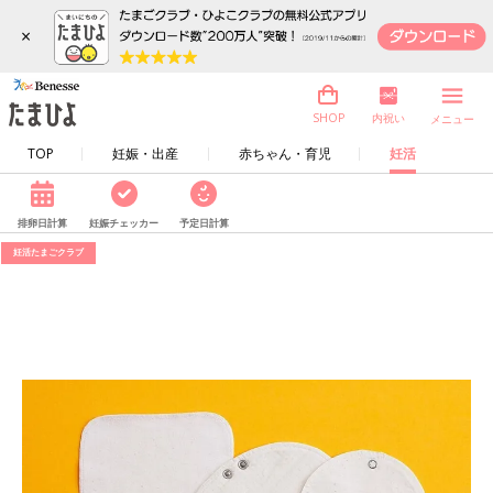
×
内祝い
SHOP
メニュー
TOP
妊娠・出産
赤ちゃん・育児
妊活
排卵日計算
妊娠チェッカー
予定日計算
妊活たまごクラブ