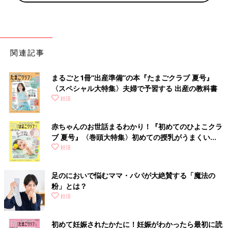
関連記事
まるごと1冊“出産準備”の本『たまごクラブ 夏号』
〈スペシャル大特集〉夫婦で予習する 出産の教科書
妊活
赤ちゃんのお世話まるわかり！『初めてのひよこクラ
ブ 夏号』〈巻頭大特集〉初めての授乳がうまくい
く！ おっぱい・ミルクの基本と夏のトラブル 解決テ
妊活
ク
足のにおいで悩むママ・パパが大絶賛する「魔法の
粉」とは？
妊活
初めて妊娠されたかたに！妊娠がわかったら最初に読