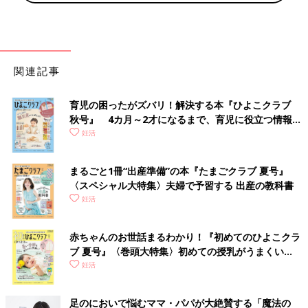
関連記事
育児の困ったがズバリ！解決する本『ひよこクラブ
秋号』 4カ月～2才になるまで、育児に役立つ情報が
いっぱい！
妊活
まるごと1冊“出産準備”の本『たまごクラブ 夏号』
〈スペシャル大特集〉夫婦で予習する 出産の教科書
妊活
赤ちゃんのお世話まるわかり！『初めてのひよこクラ
ブ 夏号』〈巻頭大特集〉初めての授乳がうまくい
く！ おっぱい・ミルクの基本と夏のトラブル 解決テ
妊活
ク
足のにおいで悩むママ・パパが大絶賛する「魔法の