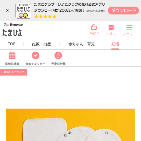
×
内祝い
SHOP
メニュー
TOP
妊娠・出産
赤ちゃん・育児
妊活
排卵日計算
妊娠チェッカー
予定日計算
妊活たまごクラブ