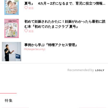
夏号』 4カ月～2才になるまで、育児に役立つ情報が
いっぱい！
妊活
初めて妊娠されたかたに！妊娠がわかったら最初に読
む本『初めてのたまごクラブ 夏号』
妊活
事例から学ぶ『特権アクセス管理』
PR(KeeperSecurity)
Recommended by
特集