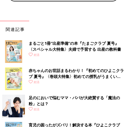
関連記事
まるごと1冊“出産準備”の本『たまごクラブ 夏号』
〈スペシャル大特集〉夫婦で予習する 出産の教科書
妊活
赤ちゃんのお世話まるわかり！『初めてのひよこクラ
ブ 夏号』〈巻頭大特集〉初めての授乳がうまくい
く！ おっぱい・ミルクの基本と夏のトラブル 解決テ
妊活
ク
足のにおいで悩むママ・パパが大絶賛する「魔法の
粉」とは？
妊活
育児の困ったがズバリ！解決する本『ひよこクラブ