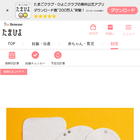
×
内祝い
SHOP
メニュー
TOP
妊娠・出産
赤ちゃん・育児
妊活
排卵日計算
妊娠チェッカー
予定日計算
妊活たまごクラブ