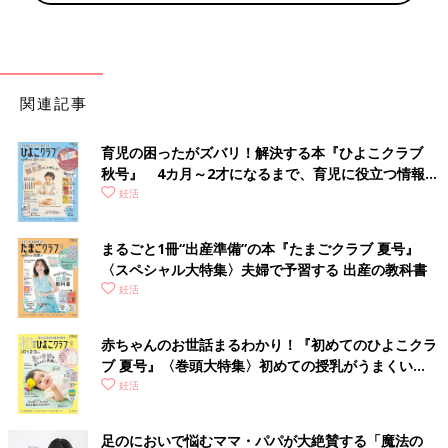
関連記事
育児の困ったがズバリ！解決する本『ひよこクラブ
秋号』 4カ月～2才になるまで、育児に役立つ情報が
いっぱい！
妊活
まるごと1冊“出産準備”の本『たまごクラブ 夏号』
〈スペシャル大特集〉夫婦で予習する 出産の教科書
妊活
赤ちゃんのお世話まるわかり！『初めてのひよこクラ
ブ 夏号』〈巻頭大特集〉初めての授乳がうまくい
く！ おっぱい・ミルクの基本と夏のトラブル 解決テ
妊活
ク
足のにおいで悩むママ・パパが大絶賛する「魔法の