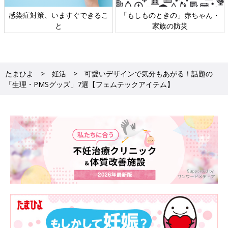
ちゃん・
日本外来小児科学会リーフレッ
六星占術 細木かおりさん
ト検討会
相談
たまひよ
妊活
可愛いデザインで気分もあがる！話題の
「生理・PMSグッズ」7選【フェムテックアイテム】