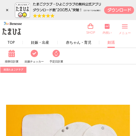
×
内祝い
SHOP
メニュー
TOP
妊娠・出産
赤ちゃん・育児
妊活
排卵日計算
妊娠チェッカー
予定日計算
妊活たまごクラブ