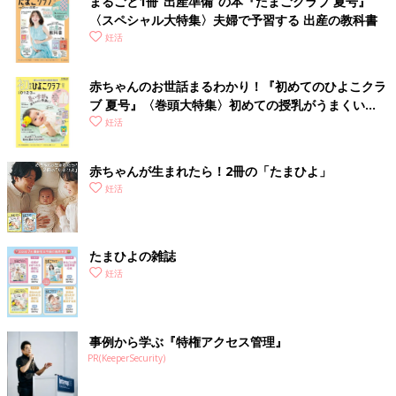
まるごと1冊“出産準備”の本『たまごクラブ 夏号』
〈スペシャル大特集〉夫婦で予習する 出産の教科書
妊活
赤ちゃんのお世話まるわかり！『初めてのひよこクラ
ブ 夏号』〈巻頭大特集〉初めての授乳がうまくい
く！ おっぱい・ミルクの基本と夏のトラブル 解決テ
妊活
ク
赤ちゃんが生まれたら！2冊の「たまひよ」
妊活
たまひよの雑誌
妊活
事例から学ぶ『特権アクセス管理』
PR(KeeperSecurity)