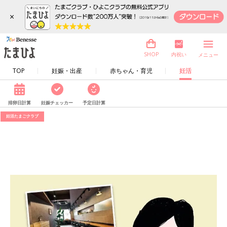
×
内祝い
SHOP
メニュー
TOP
妊娠・出産
赤ちゃん・育児
妊活
排卵日計算
妊娠チェッカー
予定日計算
妊活たまごクラブ