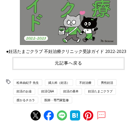
●妊活たまごクラブ 不妊治療クリニック受診ガイド 2022-2023
元記事へ戻る
松本由紀子 先生
婦人科（妊活）
不妊治療
男性妊活
妊活のお金
妊活Q&A
妊活の基本
妊活たまごクラブ
授かるチカラ
医師・専門家監修