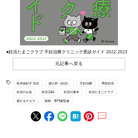
●妊活たまごクラブ 不妊治療クリニック受診ガイド 2022-2023
元記事へ戻る
松本由紀子 先生
婦人科（妊活）
不妊治療
男性妊活
妊活のお金
妊活Q&A
妊活の基本
妊活たまごクラブ
授かるチカラ
医師・専門家監修