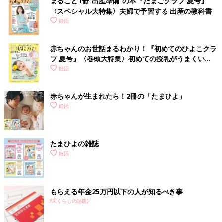
まるごと1冊“出産準備”の本『たまごクラブ 夏号』
〈スペシャル大特集〉夫婦で予習する 出産の教科書
妊活
赤ちゃんのお世話まるわかり！『初めてのひよこクラ
ブ 夏号』〈巻頭大特集〉初めての授乳がうまくい
く！ おっぱい・ミルクの基本と夏のトラブル 解決テ
妊活
ク
赤ちゃんが生まれたら！2冊の「たまひよ」
妊活
たまひよの雑誌
妊活
もらえる年金25万円以下の人が知るべき事
PR(くらしの話題)