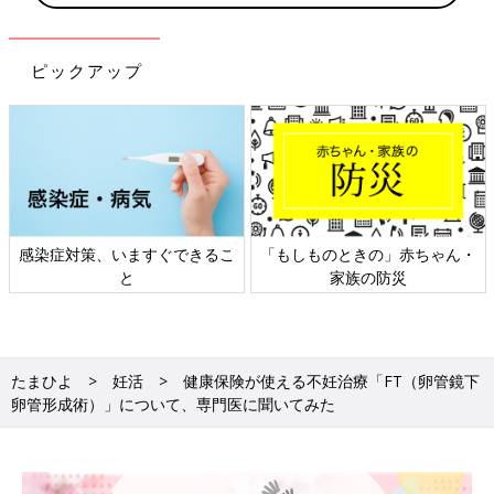
ピックアップ
できるこ
「もしものときの」赤ちゃん・
日本外来小児科学会リ
家族の防災
ト検討会
たまひよ
妊活
健康保険が使える不妊治療「FT（卵管鏡下
卵管形成術）」について、専門医に聞いてみた