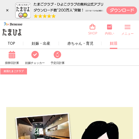
×
内祝い
SHOP
メニュー
TOP
妊娠・出産
赤ちゃん・育児
妊活
排卵日計算
妊娠チェッカー
予定日計算
妊活たまごクラブ