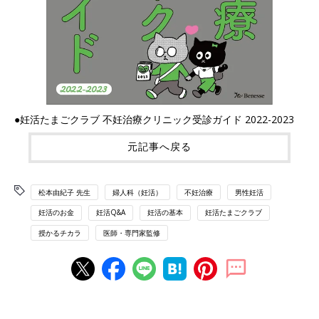
●妊活たまごクラブ 不妊治療クリニック受診ガイド 2022-2023
元記事へ戻る
松本由紀子 先生
婦人科（妊活）
不妊治療
男性妊活
妊活のお金
妊活Q&A
妊活の基本
妊活たまごクラブ
授かるチカラ
医師・専門家監修