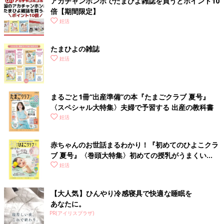
アカチャンホンポでたまひよ雑誌を買うとポイント10
倍【期間限定】
妊活
たまひよの雑誌
妊活
まるごと1冊“出産準備”の本『たまごクラブ 夏号』
〈スペシャル大特集〉夫婦で予習する 出産の教科書
妊活
赤ちゃんのお世話まるわかり！『初めてのひよこクラ
ブ 夏号』〈巻頭大特集〉初めての授乳がうまくい
く！ おっぱい・ミルクの基本と夏のトラブル 解決テ
妊活
ク
【大人気】ひんやり冷感寝具で快適な睡眠を
あなたに。
PR(アイリスプラザ)