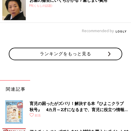
お墓の撤去にいくらかかる？墓じまい費用
PR(くらしの話題)
Recommended by
ランキングをもっと見る
関連記事
育児の困ったがズバリ！解決する本『ひよこクラブ
秋号』 4カ月～2才になるまで、育児に役立つ情報が
いっぱい！
妊活