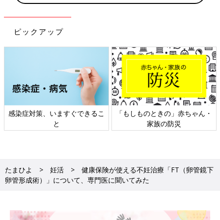
ピックアップ
・
日本外来小児科学会リーフレッ
六星占術 細木かおりさんの人
ト検討会
相談
たまひよ
妊活
健康保険が使える不妊治療「FT（卵管鏡下
卵管形成術）」について、専門医に聞いてみた