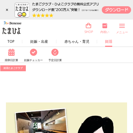
×
内祝い
SHOP
メニュー
TOP
妊娠・出産
赤ちゃん・育児
妊活
排卵日計算
妊娠チェッカー
予定日計算
妊活たまごクラブ