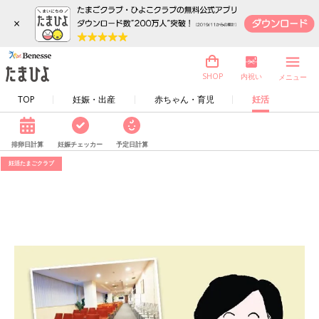
×
内祝い
SHOP
メニュー
TOP
妊娠・出産
赤ちゃん・育児
妊活
排卵日計算
妊娠チェッカー
予定日計算
妊活たまごクラブ