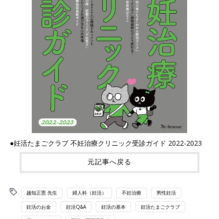
●妊活たまごクラブ 不妊治療クリニック受診ガイド 2022-2023
元記事へ戻る
越知正憲 先生
婦人科（妊活）
不妊治療
男性妊活
妊活のお金
妊活Q&A
妊活の基本
妊活たまごクラブ