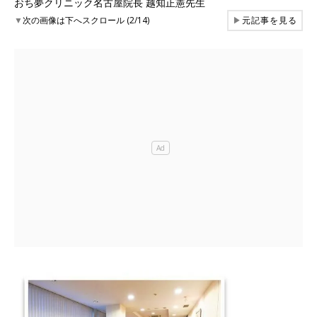
おち夢クリニック名古屋院長 越知正憲先生
▼
次の画像は下へスクロール (2/14)
▶
元記事を見る