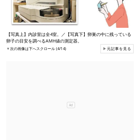
【写真上】内診室は全4室。／【写真下】卵巣の中に残っている
卵子の目安を調べるAMH値の測定器。
▼
次の画像は下へスクロール (4/14)
▶
元記事を見る