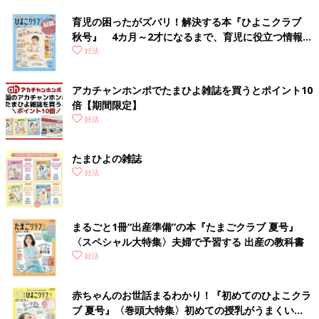
育児の困ったがズバリ！解決する本『ひよこクラブ
秋号』 4カ月～2才になるまで、育児に役立つ情報が
いっぱい！
妊活
アカチャンホンポでたまひよ雑誌を買うとポイント10
倍【期間限定】
妊活
たまひよの雑誌
妊活
まるごと1冊“出産準備”の本『たまごクラブ 夏号』
〈スペシャル大特集〉夫婦で予習する 出産の教科書
妊活
赤ちゃんのお世話まるわかり！『初めてのひよこクラ
ブ 夏号』〈巻頭大特集〉初めての授乳がうまくい