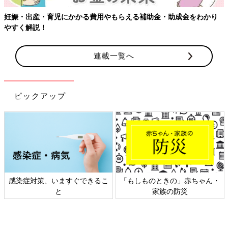
児にかかる費用やもらえる補助金・助成金をわかり
連載一覧へ
ピックアップ
、いますぐできるこ
「もしものときの」赤ちゃん・
日本外来小児
と
家族の防災
ト