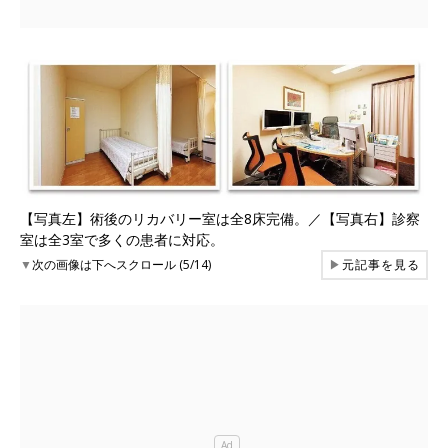
【写真左】術後のリカバリー室は全8床完備。／【写真右】診察
室は全3室で多くの患者に対応。
▼
次の画像は下へスクロール (5/14)
▶
元記事を見る