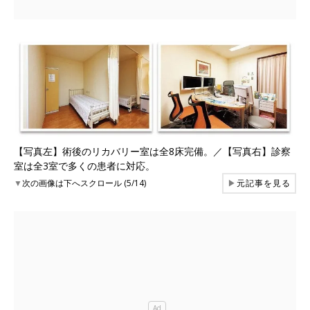
【写真左】術後のリカバリー室は全8床完備。／【写真右】診察
室は全3室で多くの患者に対応。
▼
次の画像は下へスクロール (5/14)
▶
元記事を見る