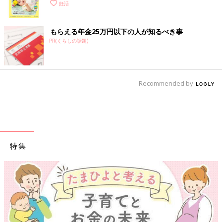
く！ おっぱい・ミルクの基本と夏のトラブル 解決テ
妊活
ク
もらえる年金25万円以下の人が知るべき事
PR(くらしの話題)
Recommended by
特集
【ワクチン接種できるものも】妊婦の感染症対策