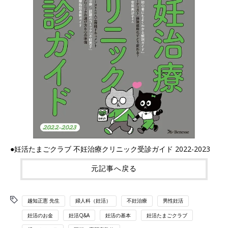
●妊活たまごクラブ 不妊治療クリニック受診ガイド 2022-2023
元記事へ戻る
越知正憲 先生
婦人科（妊活）
不妊治療
男性妊活
妊活のお金
妊活Q&A
妊活の基本
妊活たまごクラブ