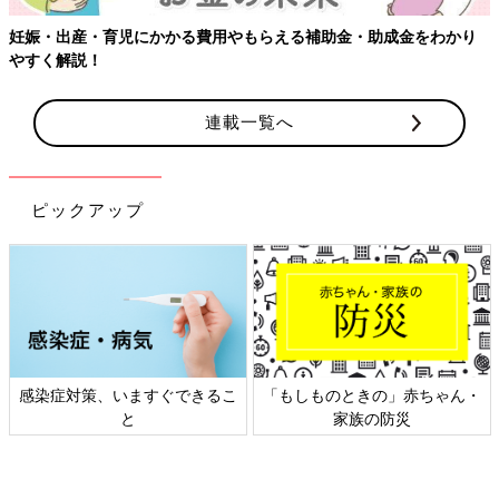
・助成金をわかり
連載一覧へ
ピックアップ
のときの」赤ちゃん・
日本外来小児科学会リーフレッ
六星占術 
家族の防災
ト検討会