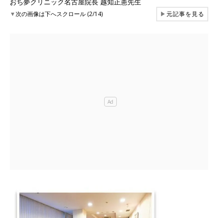
おち夢クリニック名古屋院長 越知正憲先生
▼
次の画像は下へスクロール (2/14)
▶
元記事を見る