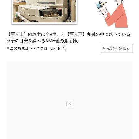
【写真上】内診室は全4室。／【写真下】卵巣の中に残っている
卵子の目安を調べるAMH値の測定器。
▼
次の画像は下へスクロール (4/14)
▶
元記事を見る