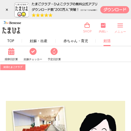
×
内祝い
SHOP
メニュー
TOP
妊娠・出産
赤ちゃん・育児
妊活
排卵日計算
妊娠チェッカー
予定日計算
妊活たまごクラブ