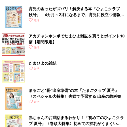
育児の困ったがズバリ！解決する本『ひよこクラブ
秋号』 4カ月～2才になるまで、育児に役立つ情報が
いっぱい！
妊活
アカチャンホンポでたまひよ雑誌を買うとポイント10
倍【期間限定】
妊活
たまひよの雑誌
妊活
まるごと1冊“出産準備”の本『たまごクラブ 夏号』
〈スペシャル大特集〉夫婦で予習する 出産の教科書
妊活
赤ちゃんのお世話まるわかり！『初めてのひよこクラ
ブ 夏号』〈巻頭大特集〉初めての授乳がうまくい