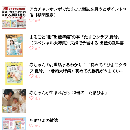
アカチャンホンポでたまひよ雑誌を買うとポイント10
倍【期間限定】
妊活
まるごと1冊“出産準備”の本『たまごクラブ 夏号』
〈スペシャル大特集〉夫婦で予習する 出産の教科書
妊活
赤ちゃんのお世話まるわかり！『初めてのひよこクラ
ブ 夏号』〈巻頭大特集〉初めての授乳がうまくい
く！ おっぱい・ミルクの基本と夏のトラブル 解決テ
妊活
ク
赤ちゃんが生まれたら！2冊の「たまひよ」
妊活
たまひよの雑誌
妊活