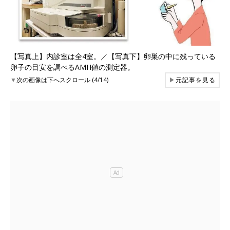
【写真上】内診室は全4室。／【写真下】卵巣の中に残っている
卵子の目安を調べるAMH値の測定器。
▼
次の画像は下へスクロール (4/14)
▶
元記事を見る