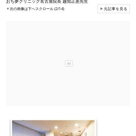
おち夢クリニック名古屋院長 越知正憲先生
▼
次の画像は下へスクロール (2/14)
▶
元記事を見る