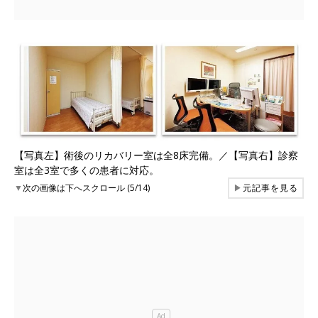
【写真左】術後のリカバリー室は全8床完備。／【写真右】診察
室は全3室で多くの患者に対応。
▼
次の画像は下へスクロール (5/14)
▶
元記事を見る