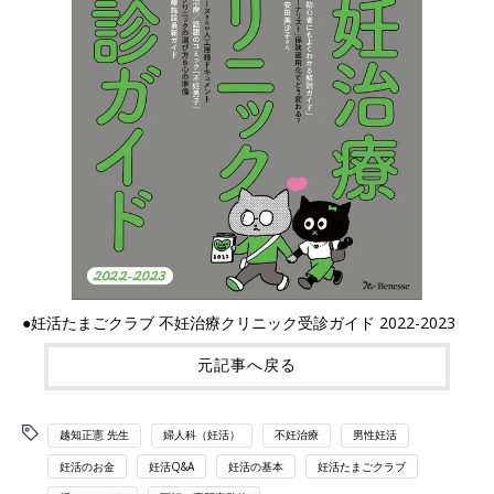
●妊活たまごクラブ 不妊治療クリニック受診ガイド 2022-2023
元記事へ戻る
越知正憲 先生
婦人科（妊活）
不妊治療
男性妊活
妊活のお金
妊活Q&A
妊活の基本
妊活たまごクラブ