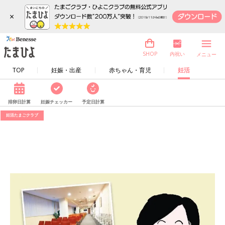
×
内祝い
SHOP
メニュー
TOP
妊娠・出産
赤ちゃん・育児
妊活
排卵日計算
妊娠チェッカー
予定日計算
妊活たまごクラブ