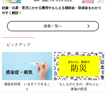
連載一覧へ
ピックアップ
日本外来小児科学会リーフレッ
六星占術 細木かおりさんの人生
ト検討会
相談