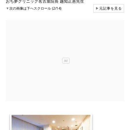
おち夢クリニック名古屋院長 越知正憲先生
▼
次の画像は下へスクロール (2/14)
▶
元記事を見る