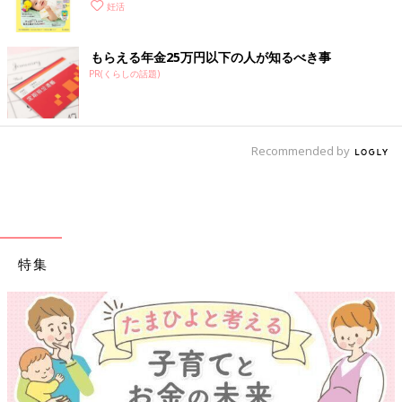
く！ おっぱい・ミルクの基本と夏のトラブル 解決テ
妊活
ク
もらえる年金25万円以下の人が知るべき事
PR(くらしの話題)
Recommended by
特集