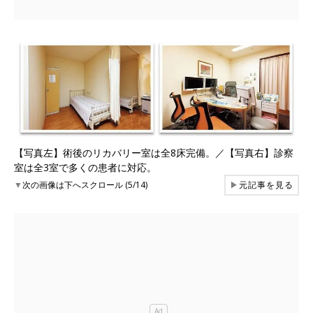
【写真左】術後のリカバリー室は全8床完備。／【写真右】診察
室は全3室で多くの患者に対応。
▼
次の画像は下へスクロール (5/14)
▶
元記事を見る