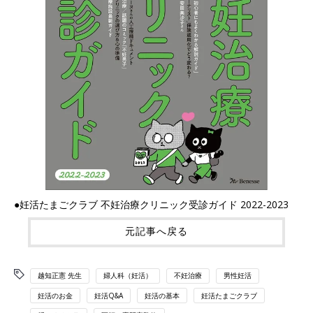
●妊活たまごクラブ 不妊治療クリニック受診ガイド 2022-2023
元記事へ戻る
越知正憲 先生
婦人科（妊活）
不妊治療
男性妊活
妊活のお金
妊活Q&A
妊活の基本
妊活たまごクラブ