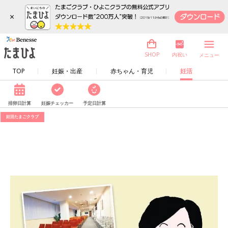
×
内祝い
SHOP
メニュー
TOP
妊娠・出産
赤ちゃん・育児
妊活
排卵日計算
妊娠チェッカー
予定日計算
妊活たまごクラブ