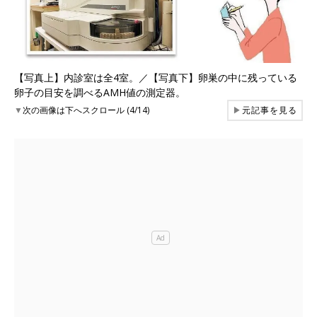
【写真上】内診室は全4室。／【写真下】卵巣の中に残っている
卵子の目安を調べるAMH値の測定器。
▼
次の画像は下へスクロール (4/14)
▶
元記事を見る