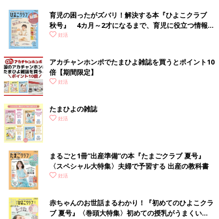
育児の困ったがズバリ！解決する本『ひよこクラブ
秋号』 4カ月～2才になるまで、育児に役立つ情報が
いっぱい！
妊活
アカチャンホンポでたまひよ雑誌を買うとポイント10
倍【期間限定】
妊活
たまひよの雑誌
妊活
まるごと1冊“出産準備”の本『たまごクラブ 夏号』
〈スペシャル大特集〉夫婦で予習する 出産の教科書
妊活
赤ちゃんのお世話まるわかり！『初めてのひよこクラ
ブ 夏号』〈巻頭大特集〉初めての授乳がうまくい