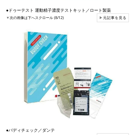
●ドゥーテスト 運動精子濃度テストキット／ロート製薬
▼
次の画像は下へスクロール (8/12)
▶
元記事を見る
●バディチェック／ダンテ