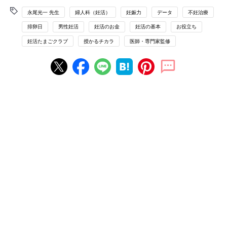
永尾光一 先生
婦人科（妊活）
妊娠力
データ
不妊治療
排卵日
男性妊活
妊活のお金
妊活の基本
お役立ち
妊活たまごクラブ
授かるチカラ
医師・専門家監修