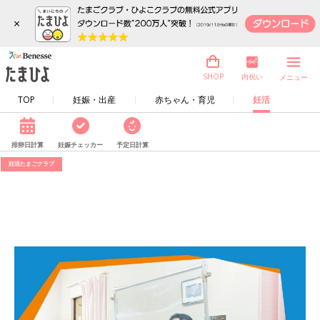
×
内祝い
SHOP
メニュー
TOP
妊娠・出産
赤ちゃん・育児
妊活
排卵日計算
妊娠チェッカー
予定日計算
妊活たまごクラブ