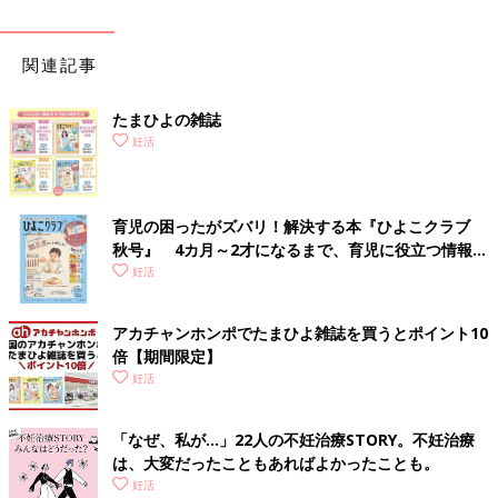
関連記事
たまひよの雑誌
妊活
育児の困ったがズバリ！解決する本『ひよこクラブ
秋号』 4カ月～2才になるまで、育児に役立つ情報が
いっぱい！
妊活
アカチャンホンポでたまひよ雑誌を買うとポイント10
倍【期間限定】
妊活
「なぜ、私が…」22人の不妊治療STORY。不妊治療
は、大変だったこともあればよかったことも。
妊活