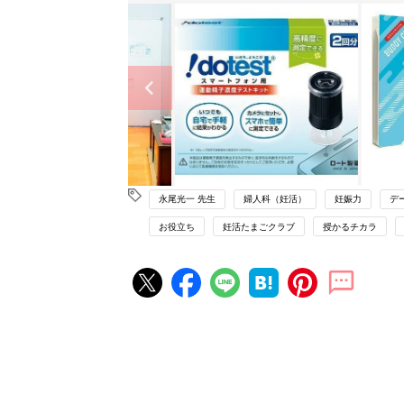
永尾光一 先生
婦人科（妊活）
妊娠力
デ
お役立ち
妊活たまごクラブ
授かるチカラ
妊活の人気記事ランキング