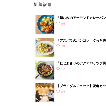
【ブライダルチェック】読者カ
がわかるの？
妊活
1
2