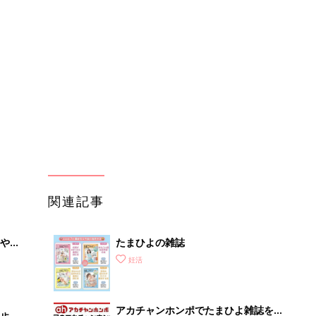
やす
たまひよの雑誌
っ
妊活
アカチャンホンポでたまひよ雑誌を買
歩
うとポイント10倍【期間限定】
妊活
不妊治療クリニック選びは「通いやす
さ」が大切！選び方、重要3カ条っ
妊活
て？
「なぜ、私が…」22人の不妊治療
STORY。不妊治療は、大変だったこ
妊活
ともあればよかったことも。
まるごと1冊“出産準備”の本『たまご
クラブ 夏号』〈スペシャル大特集〉
妊活
夫婦で予習する 出産の教科書