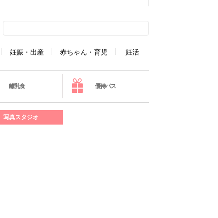
妊娠・出産
赤ちゃん・育児
妊活
離乳食
優待パス
写真スタジオ