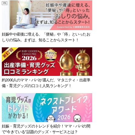
妊娠中や産後に増える、「便秘」や「痔」といったお
しりの悩み。まずは、知ることからスタート！
約2000人のママ・パパが選んだ、マタニティ・出産準
備・育児グッズの口コミ人気ランキング！
妊娠・育児グッズのトレンドを紹介！ママ・パパの間
で“今きている”話題のグッズ・サービスとは？