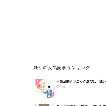
不妊治療クリニック選びは「通い
さ」が大切！選び方、重要3カ条
妊活
て？
モノが捨てられずに困っていた里
が、新たに「買ったもの」は？
PR（UR都市機構）
ランキングをもっと見る