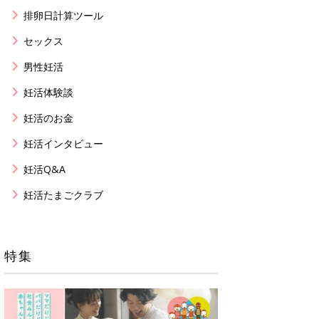
排卵日計算ツール
セックス
男性妊活
妊活体験談
妊活のお金
妊活インタビュー
妊活Q&A
妊活たまごクラブ
特集