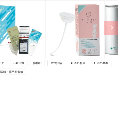
ータ
不妊治療
排卵日
男性妊活
妊活のお金
妊活の基本
医師・専門家監修
関連記事