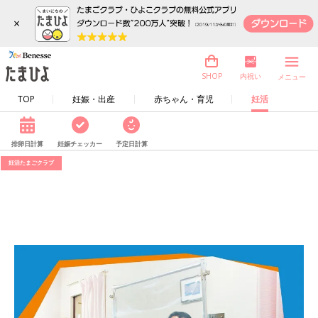
×
内祝い
SHOP
メニュー
TOP
妊娠・出産
赤ちゃん・育児
妊活
排卵日計算
妊娠チェッカー
予定日計算
妊活たまごクラブ