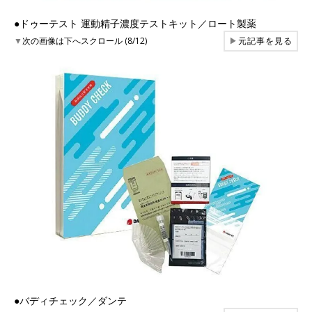
●ドゥーテスト 運動精子濃度テストキット／ロート製薬
▼
次の画像は下へスクロール (8/12)
▶
元記事を見る
●バディチェック／ダンテ