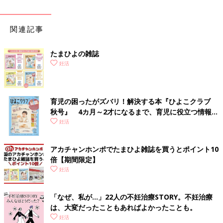
関連記事
たまひよの雑誌
妊活
育児の困ったがズバリ！解決する本『ひよこクラブ
秋号』 4カ月～2才になるまで、育児に役立つ情報が
いっぱい！
妊活
アカチャンホンポでたまひよ雑誌を買うとポイント10
倍【期間限定】
妊活
「なぜ、私が…」22人の不妊治療STORY。不妊治療
は、大変だったこともあればよかったことも。
妊活