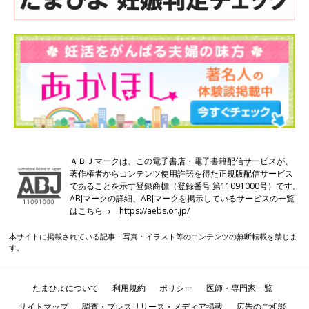
ＡＢＪマークは、この電子書店・電子書籍配信サービスが、
著作権者からコンテンツ使用許諾を得た正規版配信サービス
であることを示す登録商標（登録番号 第11091000号）です。
ABJマークの詳細、ABJマークを掲示しているサービスの一覧
はこちら→
https://aebs.or.jp/
本サイトに掲載されている記事・写真・イラスト等のコンテンツの無断転載を禁じま
す。
たまひよについて
利用規約
ポリシー
医師・専門家一覧
サイトマップ
調査・プレスリリース・メディア掲載
広告のご相談