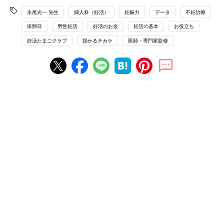
永尾光一 先生
婦人科（妊活）
妊娠力
データ
不妊治療
排卵日
男性妊活
妊活のお金
妊活の基本
お役立ち
妊活たまごクラブ
授かるチカラ
医師・専門家監修