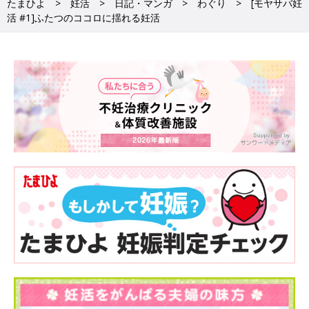
たまひよ
妊活
日記・マンガ
わぐり
[モヤサバ妊
活 #1]ふたつのココロに揺れる妊活