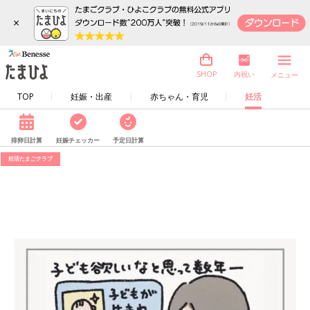
×
内祝い
SHOP
メニュー
TOP
妊娠・出産
赤ちゃん・育児
妊活
排卵日計算
妊娠チェッカー
予定日計算
妊活たまごクラブ