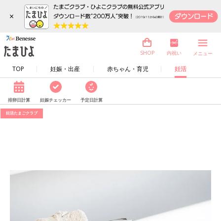
×
内祝い
SHOP
メニュー
TOP
妊娠・出産
赤ちゃん・育児
妊活
排卵日計算
妊娠チェッカー
予定日計算
妊活たまごクラブ