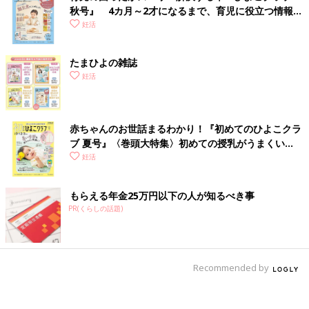
秋号』 4カ月～2才になるまで、育児に役立つ情報が
いっぱい！
妊活
たまひよの雑誌
妊活
赤ちゃんのお世話まるわかり！『初めてのひよこクラ
ブ 夏号』〈巻頭大特集〉初めての授乳がうまくい
く！ おっぱい・ミルクの基本と夏のトラブル 解決テ
妊活
ク
もらえる年金25万円以下の人が知るべき事
PR(くらしの話題)
Recommended by