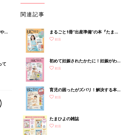
関連記事
やす
まるごと1冊“出産準備”の本『たまご
っ
クラブ 夏号』〈スペシャル大特集〉
妊活
夫婦で予習する 出産の教科書
初めて妊娠されたかたに！妊娠がわか
って
ったら最初に読む本『初めてのたまご
妊活
クラブ 夏号』
育児の困ったがズバリ！解決する本
『ひよこクラブ 秋号』 4カ月～2才
妊活
になるまで、育児に役立つ情報がいっ
ぱい！
たまひよの雑誌
妊活