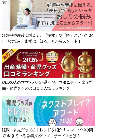
妊娠中や産後に増える、「便秘」や「痔」といったお
しりの悩み。まずは、知ることからスタート！
約2000人のママ・パパが選んだ、マタニティ・出産準
備・育児グッズの口コミ人気ランキング！
妊娠・育児グッズのトレンドを紹介！ママ・パパの間
で“今きている”話題のグッズ・サービスとは？