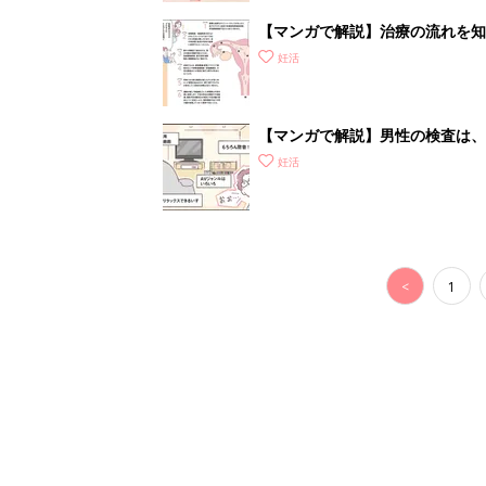
【マンガで解説】治療の流れを知
いて］
妊活
【マンガで解説】男性の検査は、
STEP1［男性が受ける検査編］
妊活
<
1