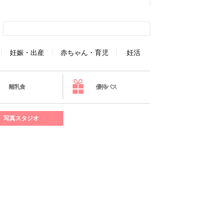
妊娠・出産
赤ちゃん・育児
妊活
離乳食
優待パス
写真スタジオ