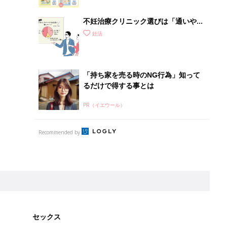
不妊治療クリニック選びは「通いやす
さ」が大切！選び方、重要3カ条っ
妊活
て？
「持ち家を売る時のNG行為」知って
るだけで得する事とは
PR（イエウール）
Recommended by
セックス