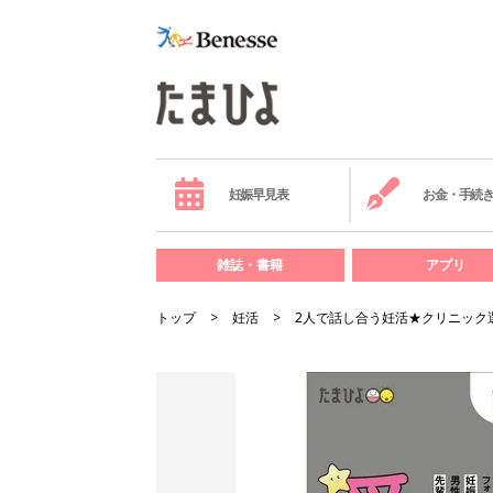
妊娠早見表
お金・手続
雑誌・書籍
アプリ
トップ
妊活
2人で話し合う妊活★クリニック