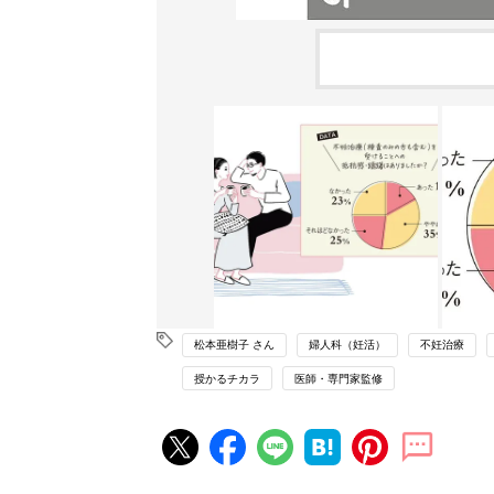
松本亜樹子 さん
婦人科（妊活）
不妊治療
授かるチカラ
医師・専門家監修