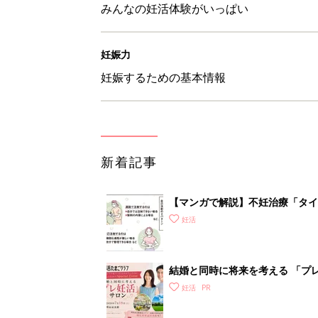
みんなの妊活体験がいっぱい
妊娠力
妊娠するための基本情報
新着記事
【マンガで解説】不妊治療「タイ
診ガイドSTEP3
妊活
結婚と同時に将来を考える 「プレ
妊活