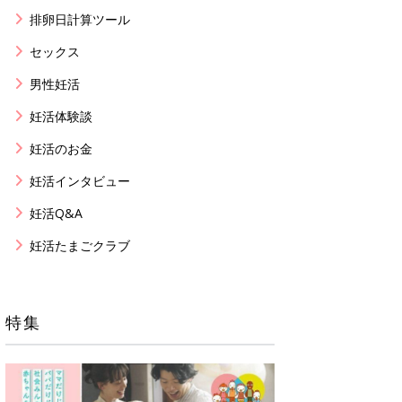
排卵日計算ツール
セックス
男性妊活
妊活体験談
妊活のお金
妊活インタビュー
妊活Q&A
妊活たまごクラブ
特集