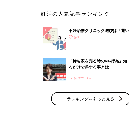
妊活の人気記事ランキング
不妊治療クリニック選びは「通い
さ」が大切！選び方、重要3カ条
妊活
て？
「持ち家を売る時のNG行為」知
るだけで得する事とは
PR（イエウール）
ランキングをもっと見る