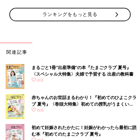
ランキングをもっと見る
関連記事
まるごと1冊“出産準備”の本『たまごクラブ 夏号』
〈スペシャル大特集〉夫婦で予習する 出産の教科書
妊活
赤ちゃんのお世話まるわかり！『初めてのひよこクラ
ブ 夏号』〈巻頭大特集〉初めての授乳がうまくい
く！ おっぱい・ミルクの基本と夏のトラブル 解決テ
妊活
ク
初めて妊娠されたかたに！妊娠がわかったら最初に読
む本『初めてのたまごクラブ 夏号』