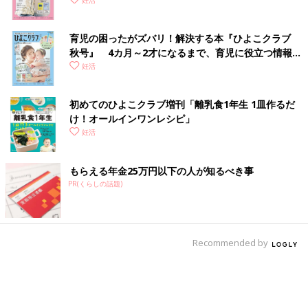
妊活
育児の困ったがズバリ！解決する本『ひよこクラブ
秋号』 4カ月～2才になるまで、育児に役立つ情報が
いっぱい！
妊活
初めてのひよこクラブ増刊「離乳食1年生 1皿作るだ
け！オールインワン​レシピ」
妊活
もらえる年金25万円以下の人が知るべき事
PR(くらしの話題)
Recommended by