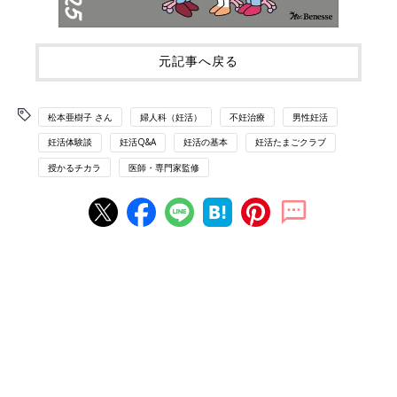
元記事へ戻る
松本亜樹子 さん
婦人科（妊活）
不妊治療
男性妊活
妊活体験談
妊活Q&A
妊活の基本
妊活たまごクラブ
授かるチカラ
医師・専門家監修