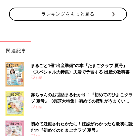
ランキングをもっと見る
関連記事
まるごと1冊“出産準備”の本『たまごクラブ 夏号』
〈スペシャル大特集〉夫婦で予習する 出産の教科書
妊活
赤ちゃんのお世話まるわかり！『初めてのひよこクラ
ブ 夏号』〈巻頭大特集〉初めての授乳がうまくい
く！ おっぱい・ミルクの基本と夏のトラブル 解決テ
妊活
ク
初めて妊娠されたかたに！妊娠がわかったら最初に読
む本『初めてのたまごクラブ 夏号』