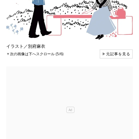
イラスト／別府麻衣
▼
次の画像は下へスクロール (5/6)
▶
元記事を見る