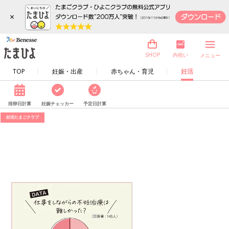
×
内祝い
SHOP
メニュー
TOP
妊娠・出産
赤ちゃん・育児
妊活
排卵日計算
妊娠チェッカー
予定日計算
妊活たまごクラブ