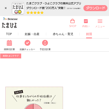
×
内祝い
SHOP
メニュー
TOP
妊娠・出産
赤ちゃん・育児
妊活
排卵日計算
妊娠チェッカー
予定日計算
妊活たまごクラブ