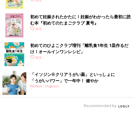
く！ おっぱい・ミルクの基本と夏のトラブル 解決テ
妊活
ク
初めて妊娠されたかたに！妊娠がわかったら最初に読
む本『初めてのたまごクラブ 夏号』
妊活
初めてのひよこクラブ増刊「離乳食1年生 1皿作るだ
け！オールインワン​レシピ」
妊活
「イソジン®クリアうがい薬」といっしょに
「うがいパワー」で一年中！ 健やか
PR(iNova｜Hugkum)
Recommended by