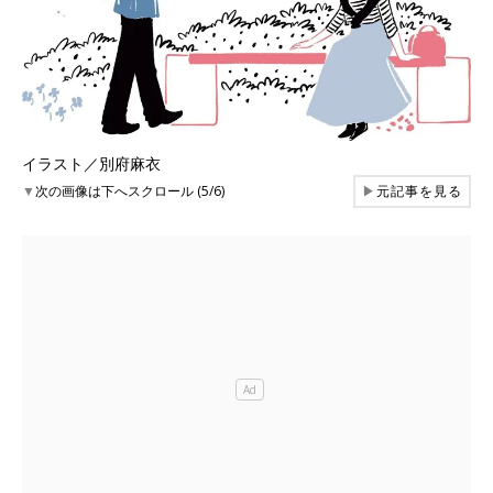
イラスト／別府麻衣
▼
次の画像は下へスクロール (5/6)
▶
元記事を見る