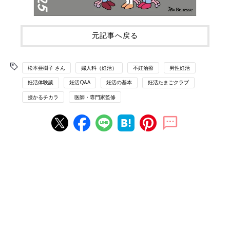
元記事へ戻る
松本亜樹子 さん
婦人科（妊活）
不妊治療
男性妊活
妊活体験談
妊活Q&A
妊活の基本
妊活たまごクラブ
授かるチカラ
医師・専門家監修