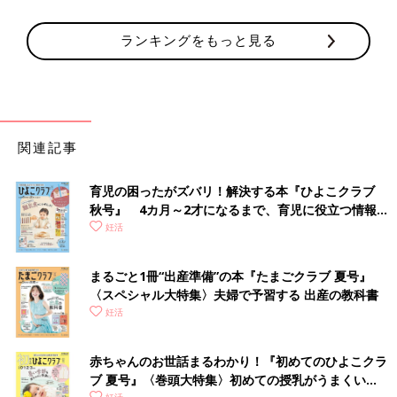
ランキングをもっと見る
関連記事
育児の困ったがズバリ！解決する本『ひよこクラブ
秋号』 4カ月～2才になるまで、育児に役立つ情報が
いっぱい！
妊活
まるごと1冊“出産準備”の本『たまごクラブ 夏号』
〈スペシャル大特集〉夫婦で予習する 出産の教科書
妊活
赤ちゃんのお世話まるわかり！『初めてのひよこクラ
ブ 夏号』〈巻頭大特集〉初めての授乳がうまくい