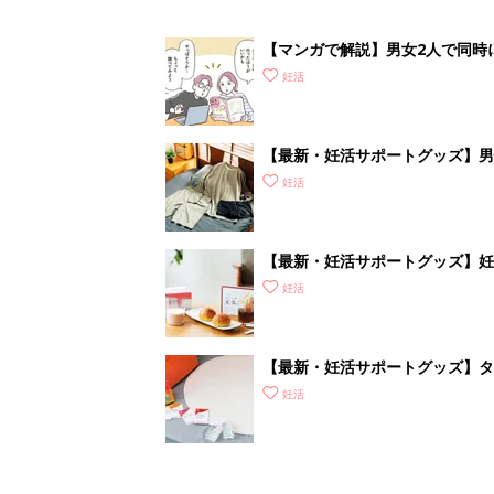
【マンガで解説】男女2人で同時
準備＆心得］
妊活
【最新・妊活サポートグッズ】男性
ズアイテムをご紹介
妊活
【最新・妊活サポートグッズ】妊
補おう
妊活
【最新・妊活サポートグッズ】タ
れな“ラブグッズ”を紹介
妊活