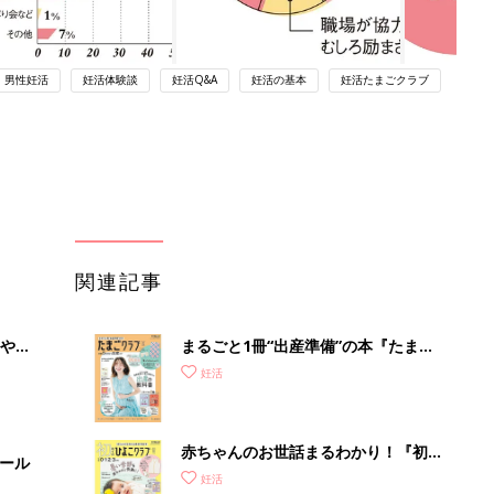
男性妊活
妊活体験談
妊活Q&A
妊活の基本
妊活たまごクラブ
関連記事
やす
まるごと1冊“出産準備”の本『たまご
っ
クラブ 夏号』〈スペシャル大特集〉
妊活
夫婦で予習する 出産の教科書
赤ちゃんのお世話まるわかり！『初め
セール
てのひよこクラブ 夏号』〈巻頭大特
妊活