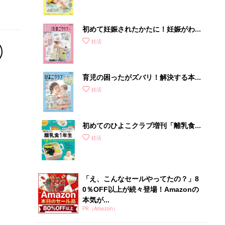
集〉初めての授乳がうまくいく！ お
っぱい・ミルクの基本と夏のトラブル
解決テク
初めて妊娠されたかたに！妊娠がわか
ったら最初に読む本『初めてのたまご
妊活
クラブ 夏号』
育児の困ったがズバリ！解決する本
『ひよこクラブ 夏号』 4カ月～2才
妊活
になるまで、育児に役立つ情報がいっ
ぱい！
初めてのひよこクラブ増刊「離乳食1
年生 1皿作るだけ！オールインワン​レ
妊活
シピ」
「え、こんなセールやってたの？」8
0％OFF以上が続々登場！Amazonの
本気が...
PR（Amazon）