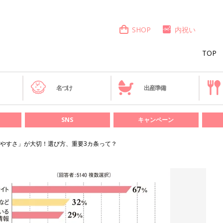
SHOP
内祝い
TOP
き
名づけ
出産準備
SNS
キャンペーン
やすさ」が大切！選び方、重要3カ条って？