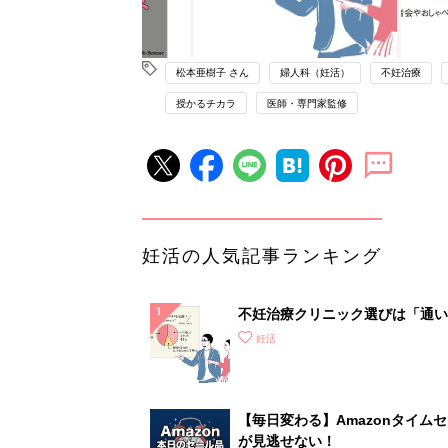
松本亜樹子 さん
婦人科（妊活）
不妊治療
授かるチカラ
医師・専門家監修
妊活の人気記事ランキング
不妊治療クリニック選びは「通い
さ」が大切！選び方、重要3カ条
妊活
て？
【毎日変わる】Amazonタイム
が見逃せない！