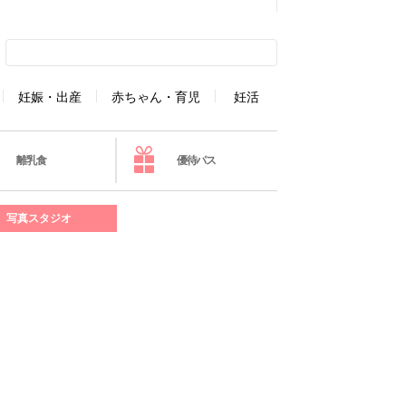
妊娠・出産
赤ちゃん・育児
妊活
離乳食
優待パス
写真スタジオ