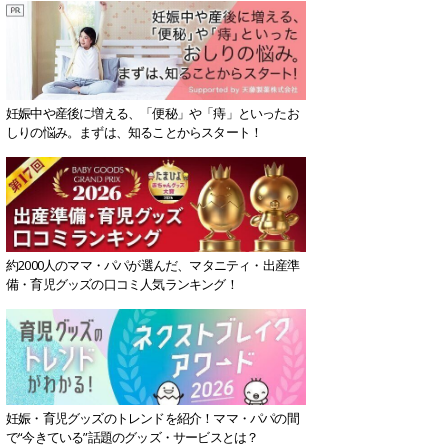
妊娠中や産後に増える、「便秘」や「痔」といったお
しりの悩み。まずは、知ることからスタート！
約2000人のママ・パパが選んだ、マタニティ・出産準
備・育児グッズの口コミ人気ランキング！
妊娠・育児グッズのトレンドを紹介！ママ・パパの間
で“今きている”話題のグッズ・サービスとは？