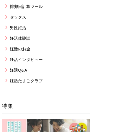
排卵日計算ツール
セックス
男性妊活
妊活体験談
妊活のお金
妊活インタビュー
妊活Q&A
妊活たまごクラブ
特集