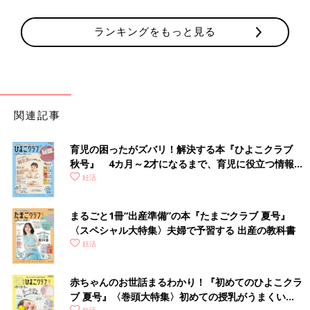
ランキングをもっと見る
関連記事
育児の困ったがズバリ！解決する本『ひよこクラブ
秋号』 4カ月～2才になるまで、育児に役立つ情報が
いっぱい！
妊活
まるごと1冊“出産準備”の本『たまごクラブ 夏号』
〈スペシャル大特集〉夫婦で予習する 出産の教科書
妊活
赤ちゃんのお世話まるわかり！『初めてのひよこクラ
ブ 夏号』〈巻頭大特集〉初めての授乳がうまくい