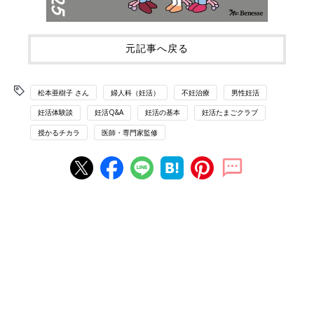
元記事へ戻る
松本亜樹子 さん
婦人科（妊活）
不妊治療
男性妊活
妊活体験談
妊活Q&A
妊活の基本
妊活たまごクラブ
授かるチカラ
医師・専門家監修