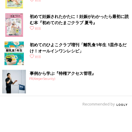
く！ おっぱい・ミルクの基本と夏のトラブル 解決テ
妊活
ク
初めて妊娠されたかたに！妊娠がわかったら最初に読
む本『初めてのたまごクラブ 夏号』
妊活
初めてのひよこクラブ増刊「離乳食1年生 1皿作るだ
け！オールインワン​レシピ」
妊活
事例から学ぶ『特権アクセス管理』
PR(KeeperSecurity)
Recommended by