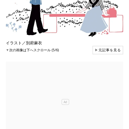
イラスト／別府麻衣
▼
次の画像は下へスクロール (5/6)
▶
元記事を見る