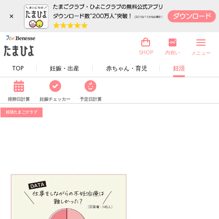
×
内祝い
SHOP
メニュー
TOP
妊娠・出産
赤ちゃん・育児
妊活
排卵日計算
妊娠チェッカー
予定日計算
妊活たまごクラブ