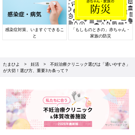
できるこ
「もしものときの」赤ちゃん・
日本外来小児科学会リ
家族の防災
ト検討会
たまひよ
妊活
不妊治療クリニック選びは「通いやすさ」
が大切！選び方、重要3カ条って？