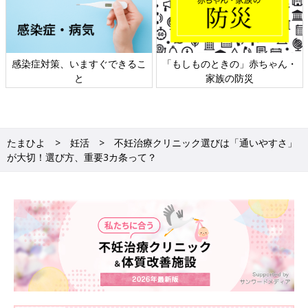
ん・
日本外来小児科学会リーフレッ
六星占術 細木かおりさんの
ト検討会
相談
たまひよ
妊活
不妊治療クリニック選びは「通いやすさ」
が大切！選び方、重要3カ条って？