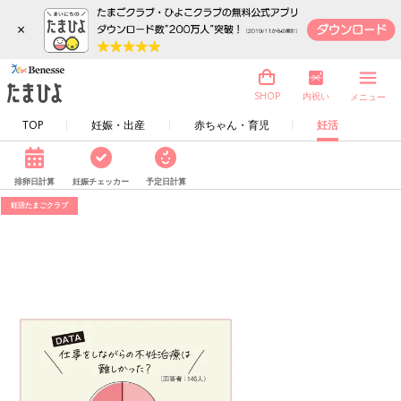
×
内祝い
SHOP
メニュー
TOP
妊娠・出産
赤ちゃん・育児
妊活
排卵日計算
妊娠チェッカー
予定日計算
妊活たまごクラブ