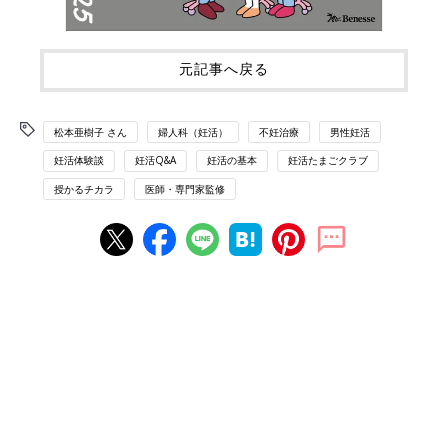
元記事へ戻る
松本亜樹子 さん
婦人科（妊活）
不妊治療
男性妊活
妊活体験談
妊活Q&A
妊活の基本
妊活たまごクラブ
授かるチカラ
医師・専門家監修