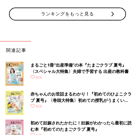
ランキングをもっと見る
関連記事
まるごと1冊“出産準備”の本『たまごクラブ 夏号』
〈スペシャル大特集〉夫婦で予習する 出産の教科書
妊活
赤ちゃんのお世話まるわかり！『初めてのひよこクラ
ブ 夏号』〈巻頭大特集〉初めての授乳がうまくい
く！ おっぱい・ミルクの基本と夏のトラブル 解決テ
妊活
ク
初めて妊娠されたかたに！妊娠がわかったら最初に読
む本『初めてのたまごクラブ 夏号』