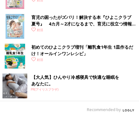
妊活
育児の困ったがズバリ！解決する本『ひよこクラブ
夏号』 4カ月～2才になるまで、育児に役立つ情報が
いっぱい！
妊活
初めてのひよこクラブ増刊「離乳食1年生 1皿作るだ
け！オールインワン​レシピ」
妊活
【大人気】ひんやり冷感寝具で快適な睡眠を
あなたに。
PR(アイリスプラザ)
Recommended by