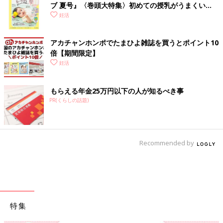
ブ 夏号』〈巻頭大特集〉初めての授乳がうまくい
く！ おっぱい・ミルクの基本と夏のトラブル 解決テ
妊活
ク
アカチャンホンポでたまひよ雑誌を買うとポイント10
倍【期間限定】
妊活
もらえる年金25万円以下の人が知るべき事
PR(くらしの話題)
Recommended by
特集