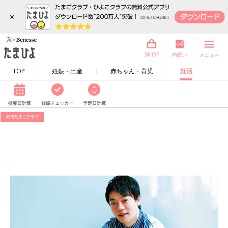
×
内祝い
SHOP
メニュー
TOP
妊娠・出産
赤ちゃん・育児
妊活
排卵日計算
妊娠チェッカー
予定日計算
妊活たまごクラブ