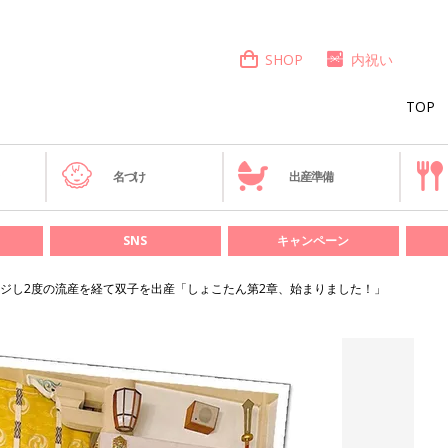
SHOP
内祝い
TOP
き
名づけ
出産準備
SNS
キャンペーン
ジし2度の流産を経て双子を出産「しょこたん第2章、始まりました！」