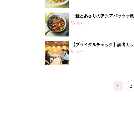
「鮭とあさりのアクアパッツァ風
妊活
【ブライダルチェック】読者カ
がわかるの？
妊活
1
2