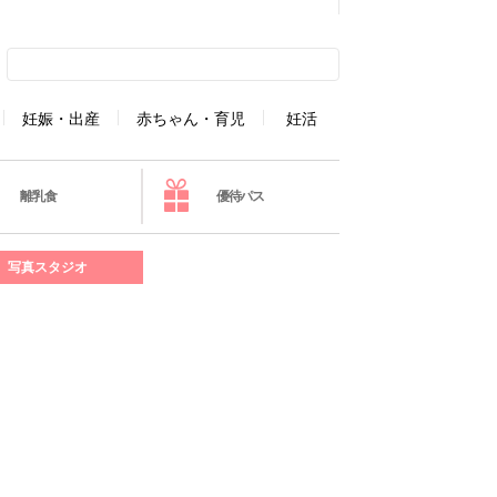
妊娠・出産
赤ちゃん・育児
妊活
離乳食
優待パス
写真スタジオ