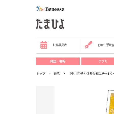
妊娠早見表
お金・手続
雑誌・書籍
アプリ
トップ
妊活
《中川翔子》体外受精にチャレン