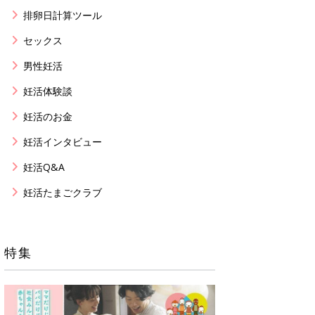
排卵日計算ツール
セックス
男性妊活
妊活体験談
妊活のお金
妊活インタビュー
妊活Q&A
妊活たまごクラブ
特集