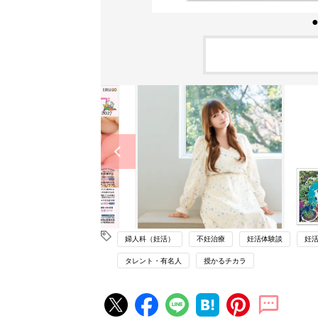
婦人科（妊活）
不妊治療
妊活体験談
妊
タレント・有名人
授かるチカラ