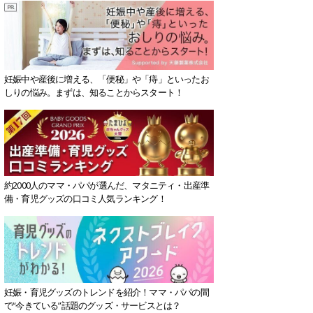
妊娠中や産後に増える、「便秘」や「痔」といったお
しりの悩み。まずは、知ることからスタート！
約2000人のママ・パパが選んだ、マタニティ・出産準
備・育児グッズの口コミ人気ランキング！
妊娠・育児グッズのトレンドを紹介！ママ・パパの間
で“今きている”話題のグッズ・サービスとは？