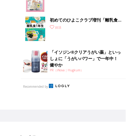
クラブ 夏号』
初めてのひよこクラブ増刊「離乳食1
年生 1皿作るだけ！オールインワン​レ
妊活
シピ」
「イソジン®クリアうがい薬」といっ
しょに「うがいパワー」で一年中！
健やか
PR（iNova｜Hugkum）
Recommended by