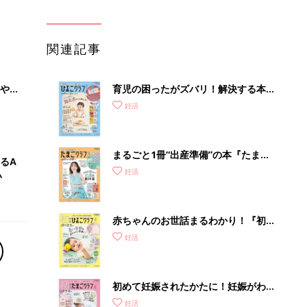
関連記事
やす
育児の困ったがズバリ！解決する本
っ
『ひよこクラブ 秋号』 4カ月～2才
妊活
になるまで、育児に役立つ情報がいっ
ぱい！
まるごと1冊“出産準備”の本『たまご
るA
クラブ 夏号』〈スペシャル大特集〉
妊活
い
夫婦で予習する 出産の教科書
赤ちゃんのお世話まるわかり！『初め
てのひよこクラブ 夏号』〈巻頭大特
妊活
集〉初めての授乳がうまくいく！ お
っぱい・ミルクの基本と夏のトラブル
解決テク
初めて妊娠されたかたに！妊娠がわか
ったら最初に読む本『初めてのたまご
妊活