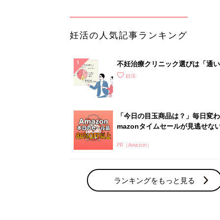
妊活の人気記事ランキング
不妊治療クリニック選びは「通い
さ」が大切！選び方、重要3カ条
妊活
て？
「今日の目玉商品は？」毎日変わ
mazonタイムセールが見逃せな
PR（Amazon）
ランキングをもっと見る