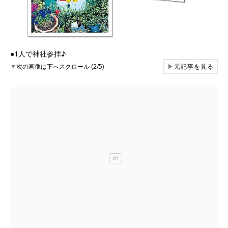
●1人で神社参拝♪
▼
次の画像は下へスクロール (2/5)
▶
元記事を見る