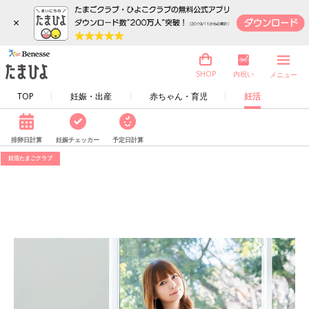
×
内祝い
SHOP
メニュー
TOP
妊娠・出産
赤ちゃん・育児
妊活
排卵日計算
妊娠チェッカー
予定日計算
妊活たまごクラブ