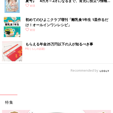
夏号』 4カ月～2才になるまで、育児に役立つ情報が
いっぱい！
妊活
初めてのひよこクラブ増刊「離乳食1年生 1皿作るだ
け！オールインワン​レシピ」
妊活
もらえる年金25万円以下の人が知るべき事
PR(くらしの話題)
Recommended by
特集