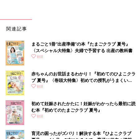
関連記事
まるごと1冊“出産準備”の本『たまごクラブ 夏号』
〈スペシャル大特集〉夫婦で予習する 出産の教科書
妊活
赤ちゃんのお世話まるわかり！『初めてのひよこクラ
ブ 夏号』〈巻頭大特集〉初めての授乳がうまくい
く！ おっぱい・ミルクの基本と夏のトラブル 解決テ
妊活
ク
初めて妊娠されたかたに！妊娠がわかったら最初に読
む本『初めてのたまごクラブ 夏号』
妊活
育児の困ったがズバリ！解決する本『ひよこクラブ