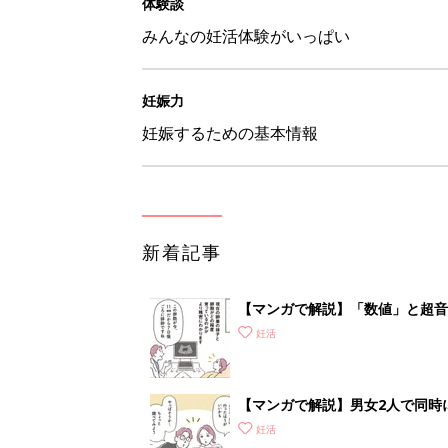
体験談
みんなの妊活体験がいっぱい
妊娠力
妊娠するための基本情報
新着記事
【マンガで解説】「数値」と超音
STEP1［女性が受ける検査編］
妊活
【マンガで解説】男女2人で同時
準備＆心得］
妊活