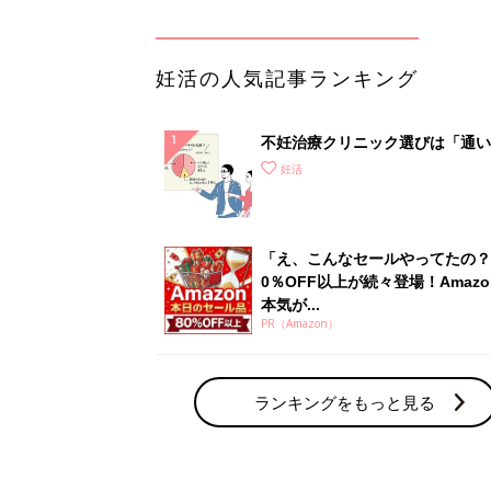
妊活の人気記事ランキング
不妊治療クリニック選びは「通い
さ」が大切！選び方、重要3カ条
妊活
て？
「え、こんなセールやってたの？
0％OFF以上が続々登場！Amazo
本気が...
PR（Amazon）
ランキングをもっと見る