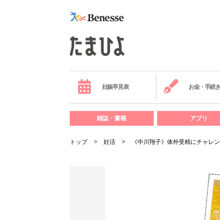
妊娠早見表
お金・手続
雑誌・書籍
アプリ
トップ
妊活
《中川翔子》体外受精にチャレン