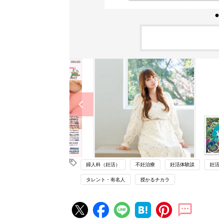
婦人科（妊活）
不妊治療
妊活体験談
妊
タレント・有名人
授かるチカラ