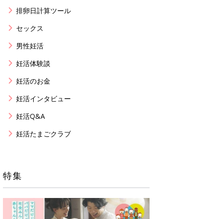
排卵日計算ツール
セックス
男性妊活
妊活体験談
妊活のお金
妊活インタビュー
妊活Q&A
妊活たまごクラブ
特集