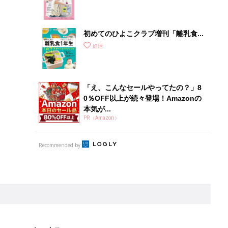
クラブ 夏号』
初めてのひよこクラブ増刊「離乳食1
年生 1皿作るだけ！オールインワン​レ
妊活
シピ」
「え、こんなセールやってたの？」8
0％OFF以上が続々登場！Amazonの
本気が...
PR（Amazon）
Recommended by