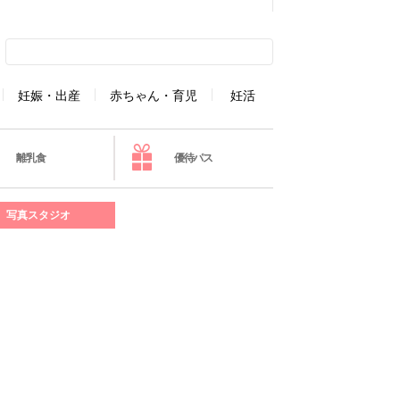
妊娠・出産
赤ちゃん・育児
妊活
離乳食
優待パス
写真スタジオ