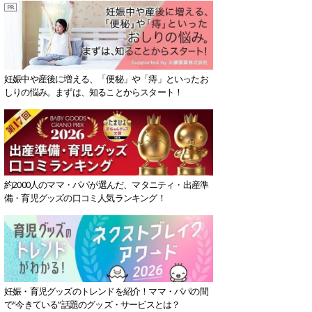
妊娠中や産後に増える、「便秘」や「痔」といったお
しりの悩み。まずは、知ることからスタート！
約2000人のママ・パパが選んだ、マタニティ・出産準
備・育児グッズの口コミ人気ランキング！
妊娠・育児グッズのトレンドを紹介！ママ・パパの間
で“今きている”話題のグッズ・サービスとは？