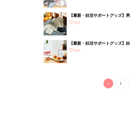
【最新・妊活サポートグッズ】男性
ズアイテムをご紹介
妊活
【最新・妊活サポートグッズ】妊
補おう
妊活
<
1