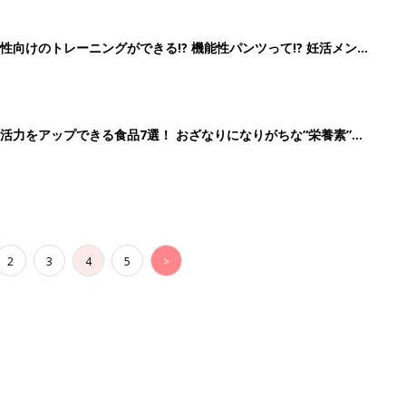
向けのトレーニングができる!? 機能性パンツって!? 妊活メン
活力をアップできる食品7選！ おざなりになりがちな“栄養素”を
2
3
4
5
>