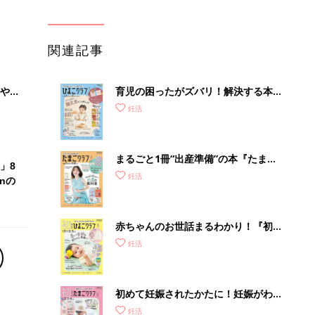
関連記事
やす
育児の困ったがズバリ！解決する本
っ
『ひよこクラブ 秋号』 4カ月～2才
妊活
になるまで、育児に役立つ情報がいっ
ぱい！
まるごと1冊“出産準備”の本『たまご
」8
クラブ 夏号』〈スペシャル大特集〉
妊活
nの
夫婦で予習する 出産の教科書
赤ちゃんのお世話まるわかり！『初め
てのひよこクラブ 夏号』〈巻頭大特
妊活
集〉初めての授乳がうまくいく！ お
っぱい・ミルクの基本と夏のトラブル
解決テク
初めて妊娠されたかたに！妊娠がわか
ったら最初に読む本『初めてのたまご
妊活