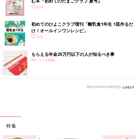
む本『初めてのたまごクラブ 夏号』
妊活
初めてのひよこクラブ増刊「離乳食1年生 1皿作るだ
け！オールインワン​レシピ」
妊活
もらえる年金25万円以下の人が知るべき事
PR(くらしの話題)
Recommended by
特集