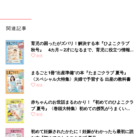
関連記事
育児の困ったがズバリ！解決する本『ひよこクラブ
秋号』 4カ月～2才になるまで、育児に役立つ情報が
いっぱい！
妊活
まるごと1冊“出産準備”の本『たまごクラブ 夏号』
〈スペシャル大特集〉夫婦で予習する 出産の教科書
妊活
赤ちゃんのお世話まるわかり！『初めてのひよこクラ
ブ 夏号』〈巻頭大特集〉初めての授乳がうまくい
く！ おっぱい・ミルクの基本と夏のトラブル 解決テ
妊活
ク
初めて妊娠されたかたに！妊娠がわかったら最初に読