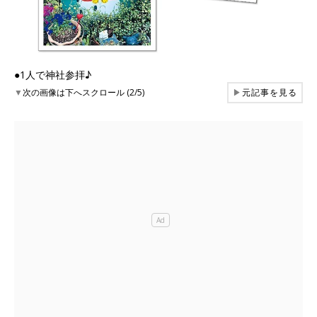
●1人で神社参拝♪
▼
次の画像は下へスクロール (2/5)
▶
元記事を見る