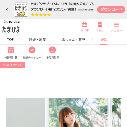
×
内祝い
SHOP
メニュー
TOP
妊娠・出産
赤ちゃん・育児
妊活
排卵日計算
妊娠チェッカー
予定日計算
妊活たまごクラブ