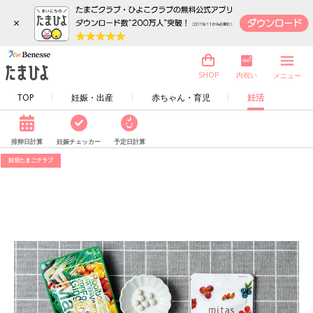
×
内祝い
SHOP
メニュー
TOP
妊娠・出産
赤ちゃん・育児
妊活
排卵日計算
妊娠チェッカー
予定日計算
妊活たまごクラブ