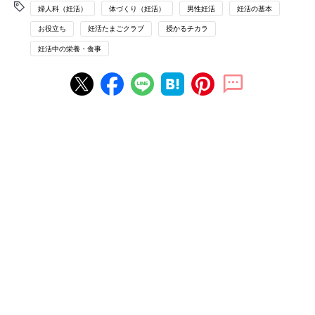
婦人科（妊活）
体づくり（妊活）
男性妊活
妊活の基本
お役立ち
妊活たまごクラブ
授かるチカラ
妊活中の栄養・食事