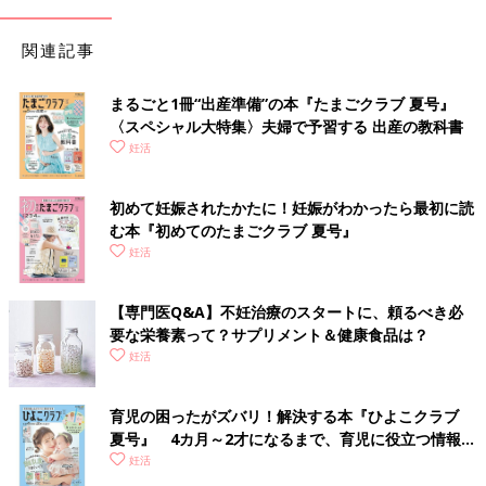
関連記事
まるごと1冊“出産準備”の本『たまごクラブ 夏号』
〈スペシャル大特集〉夫婦で予習する 出産の教科書
妊活
初めて妊娠されたかたに！妊娠がわかったら最初に読
む本『初めてのたまごクラブ 夏号』
妊活
【専門医Q&A】不妊治療のスタートに、頼るべき必
要な栄養素って？サプリメント＆健康食品は？
妊活
育児の困ったがズバリ！解決する本『ひよこクラブ
夏号』 4カ月～2才になるまで、育児に役立つ情報が
いっぱい！
妊活