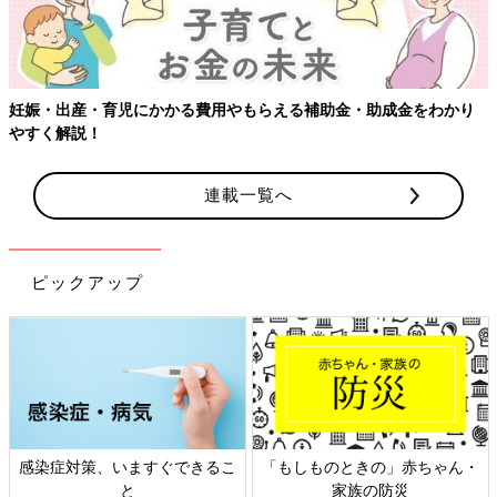
【ワクチン接種できるものも】妊婦の感染症対策、知っておいて！
連載一覧へ
ピックアップ
日本外来小児科学会リーフレッ
六星占術 細木かおりさんの人生
ト検討会
相談