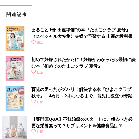
関連記事
まるごと1冊“出産準備”の本『たまごクラブ 夏号』
〈スペシャル大特集〉夫婦で予習する 出産の教科書
妊活
初めて妊娠されたかたに！妊娠がわかったら最初に読
む本『初めてのたまごクラブ 夏号』
妊活
育児の困ったがズバリ！解決する本『ひよこクラブ
秋号』 4カ月～2才になるまで、育児に役立つ情報が
いっぱい！
妊活
【専門医Q&A】不妊治療のスタートに、頼るべき必
要な栄養素って？サプリメント＆健康食品は？
妊活