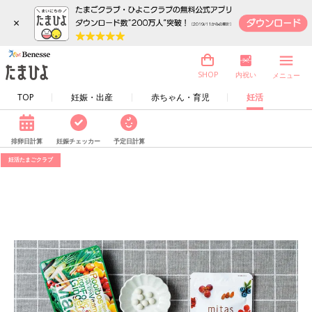
×
内祝い
SHOP
メニュー
TOP
妊娠・出産
赤ちゃん・育児
妊活
排卵日計算
妊娠チェッカー
予定日計算
妊活たまごクラブ