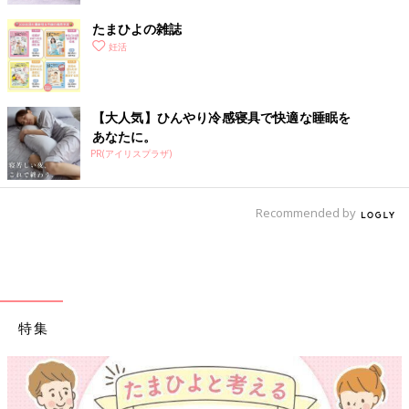
たまひよの雑誌
妊活
【大人気】ひんやり冷感寝具で快適な睡眠を
あなたに。
PR(アイリスプラザ)
Recommended by
特集
【ワクチン接種できるものも】妊婦の感染症対策、知っておいて！