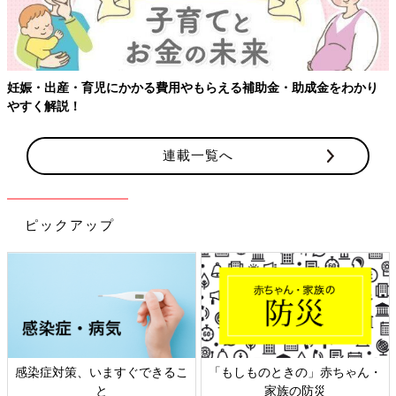
連載一覧へ
ピックアップ
・
日本外来小児科学会リーフレッ
六星占術 細木かおりさんの人生
ト検討会
相談