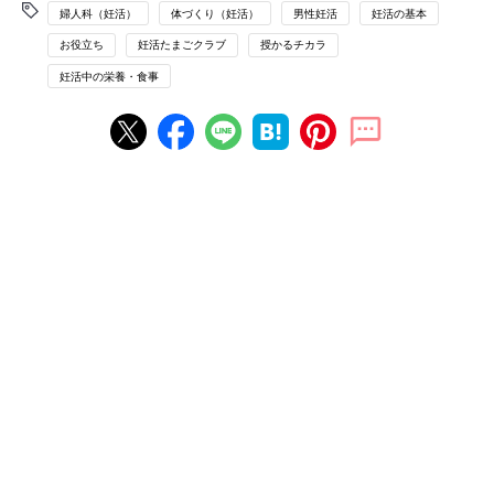
婦人科（妊活）
体づくり（妊活）
男性妊活
妊活の基本
お役立ち
妊活たまごクラブ
授かるチカラ
妊活中の栄養・食事