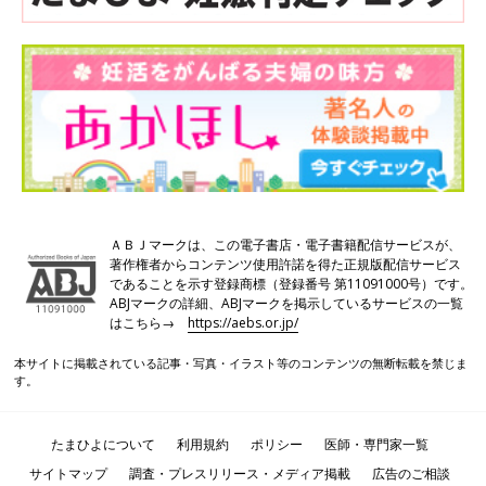
ＡＢＪマークは、この電子書店・電子書籍配信サービスが、
著作権者からコンテンツ使用許諾を得た正規版配信サービス
であることを示す登録商標（登録番号 第11091000号）です。
ABJマークの詳細、ABJマークを掲示しているサービスの一覧
はこちら→
https://aebs.or.jp/
本サイトに掲載されている記事・写真・イラスト等のコンテンツの無断転載を禁じま
す。
たまひよについて
利用規約
ポリシー
医師・専門家一覧
サイトマップ
調査・プレスリリース・メディア掲載
広告のご相談