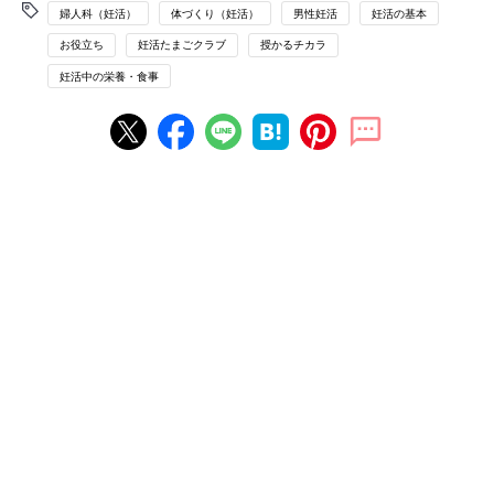
婦人科（妊活）
体づくり（妊活）
男性妊活
妊活の基本
お役立ち
妊活たまごクラブ
授かるチカラ
妊活中の栄養・食事