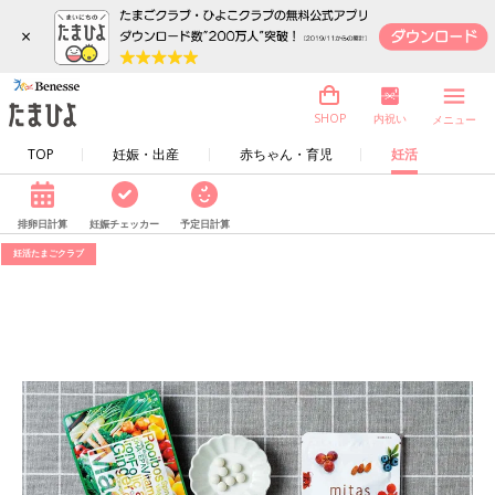
×
内祝い
SHOP
メニュー
TOP
妊娠・出産
赤ちゃん・育児
妊活
排卵日計算
妊娠チェッカー
予定日計算
妊活たまごクラブ