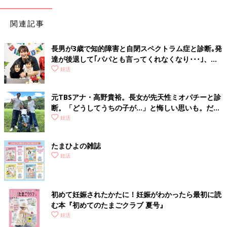
関連記事
長男が3歳で知的障害と自閉スペクトラム症と診断｡発
達が後退して｢パパとも言ってくれなくなり･･･｣、元
プロバスケ選手･岡田優介
妊活
元TBSアナ・高野貴裕。長女が先天性ミオパチーと診
断。「どうしてうちの子が…」と悔しい思いも。だか
らこそ、娘との時間を全力で楽しみたい
妊活
たまひよの雑誌
妊活
初めて妊娠されたかたに！妊娠がわかったら最初に読
む本『初めてのたまごクラブ 夏号』
妊活