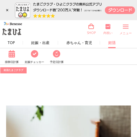
×
内祝い
SHOP
メニュー
TOP
妊娠・出産
赤ちゃん・育児
妊活
排卵日計算
妊娠チェッカー
予定日計算
妊活たまごクラブ