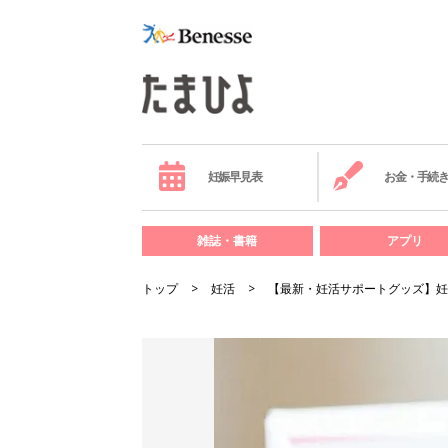
妊娠早見表
お金・手続
雑誌・書籍
アプリ
トップ
妊活
【最新・妊活サポートグッズ】妊