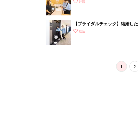
がわかるの？
妊活
【ブライダルチェック】結婚した
タートしよう
妊活
1
2