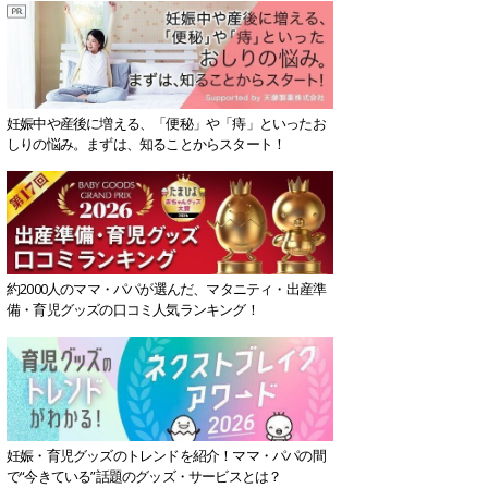
妊娠中や産後に増える、「便秘」や「痔」といったお
しりの悩み。まずは、知ることからスタート！
約2000人のママ・パパが選んだ、マタニティ・出産準
備・育児グッズの口コミ人気ランキング！
妊娠・育児グッズのトレンドを紹介！ママ・パパの間
で“今きている”話題のグッズ・サービスとは？