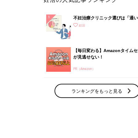
不妊治療クリニック選びは「通い
さ」が大切！選び方、重要3カ条
妊活
て？
【毎日変わる】Amazonタイム
が見逃せない！
PR（Amazon）
ランキングをもっと見る