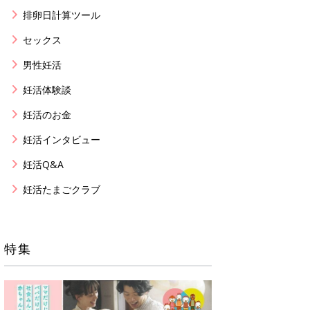
排卵日計算ツール
セックス
男性妊活
妊活体験談
妊活のお金
妊活インタビュー
妊活Q&A
妊活たまごクラブ
特集