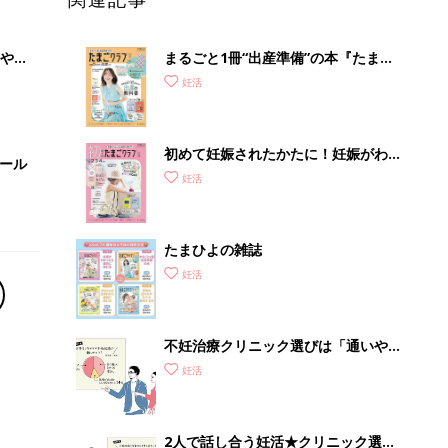
やす
まるごと1冊“出産準備”の本『たまご
っ
クラブ 夏号』〈スペシャル大特集〉
妊活
夫婦で予習する 出産の教科書
初めて妊娠されたかたに！妊娠がわか
セール
ったら最初に読む本『初めてのたまご
妊活
クラブ 夏号』
たまひよの雑誌
妊活
不妊治療クリニック選びは「通いやす
さ」が大切！選び方、重要3カ条っ
妊活
て？
2人で話し合う妊活★クリニック選び