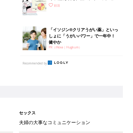
の「心の準備」って？不妊治療スター
妊活
トの基礎知識も
「イソジン®クリアうがい薬」といっ
しょに「うがいパワー」で一年中！
健やか
PR（iNova｜Hugkum）
Recommended by
セックス
夫婦の大事なコミュニケーション