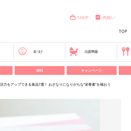
SHOP
内祝い
TOP
き
名づけ
出産準備
SNS
キャンペーン
活力をアップできる食品7選！ おざなりになりがちな“栄養素”を補おう