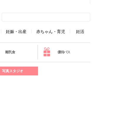
妊娠・出産
赤ちゃん・育児
妊活
離乳食
優待パス
写真スタジオ