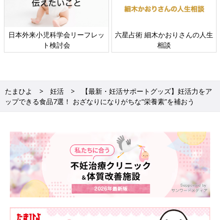
おりさんの人生
すべての赤ちゃんや家族にとっ
赤ちゃんの肌トラ
談
て、よりよい社会・環境となる
ギーにつ
ことをめざしてさまざまな課題
を取材し、発信していきます
たまひよ
妊活
【最新・妊活サポートグッズ】妊活力をア
ップできる食品7選！ おざなりになりがちな“栄養素”を補おう