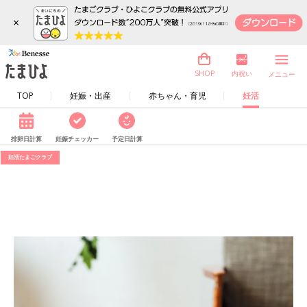
×
内祝い
SHOP
メニュー
TOP
妊娠・出産
赤ちゃん・育児
妊活
排卵日計算
妊娠チェッカー
予定日計算
妊活たまごクラブ