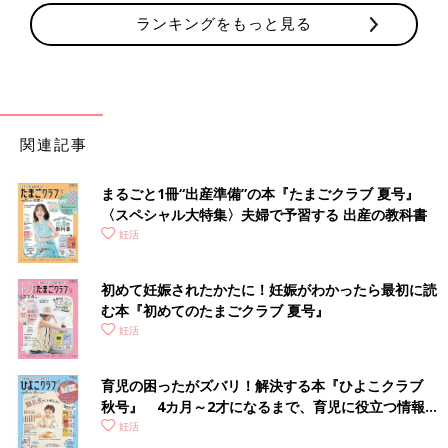
ランキングをもっと見る
関連記事
まるごと1冊“出産準備”の本『たまごクラブ 夏号』
〈スペシャル大特集〉夫婦で予習する 出産の教科書
妊活
初めて妊娠されたかたに！妊娠がわかったら最初に読
む本『初めてのたまごクラブ 夏号』
妊活
育児の困ったがズバリ！解決する本『ひよこクラブ
秋号』 4カ月～2才になるまで、育児に役立つ情報が
いっぱい！
妊活