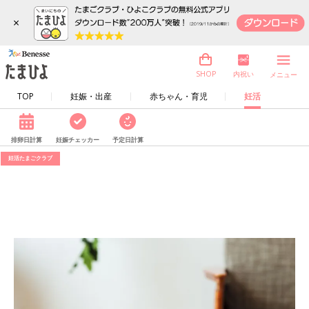
×
内祝い
SHOP
メニュー
TOP
妊娠・出産
赤ちゃん・育児
妊活
排卵日計算
妊娠チェッカー
予定日計算
妊活たまごクラブ