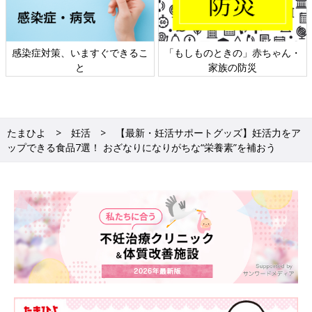
ん・
日本外来小児科学会リーフレッ
六星占術 細木かおりさんの人
ト検討会
相談
たまひよ
妊活
【最新・妊活サポートグッズ】妊活力をア
ップできる食品7選！ おざなりになりがちな“栄養素”を補おう