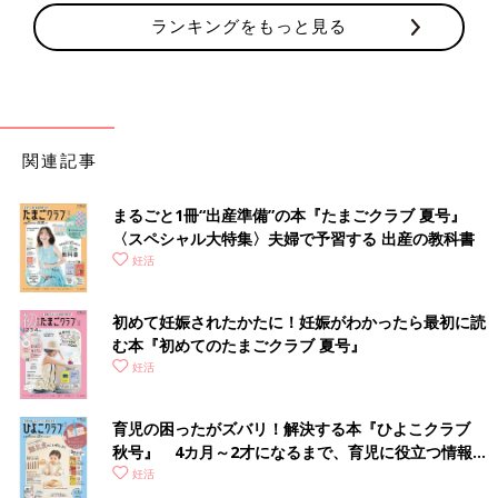
ランキングをもっと見る
関連記事
まるごと1冊“出産準備”の本『たまごクラブ 夏号』
〈スペシャル大特集〉夫婦で予習する 出産の教科書
妊活
初めて妊娠されたかたに！妊娠がわかったら最初に読
む本『初めてのたまごクラブ 夏号』
妊活
育児の困ったがズバリ！解決する本『ひよこクラブ
秋号』 4カ月～2才になるまで、育児に役立つ情報が
いっぱい！
妊活