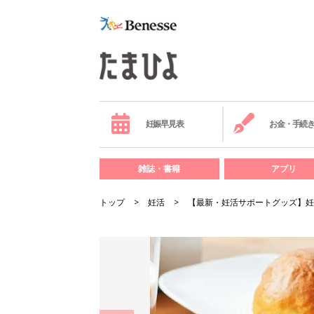
妊娠早見表
お金・手続
雑誌・書籍
アプリ
トップ
妊活
【最新・妊活サポートグッズ】妊