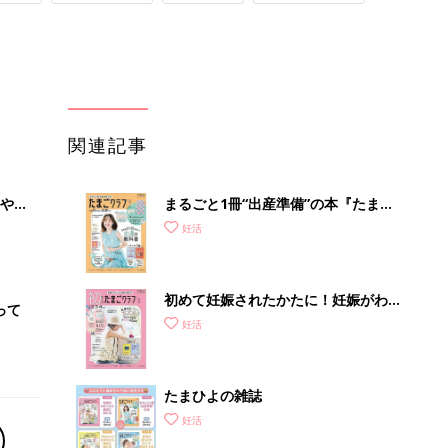
関連記事
やす
まるごと1冊“出産準備”の本『たまご
っ
クラブ 夏号』〈スペシャル大特集〉
妊活
夫婦で予習する 出産の教科書
初めて妊娠されたかたに！妊娠がわか
って
ったら最初に読む本『初めてのたまご
妊活
クラブ 夏号』
たまひよの雑誌
妊活