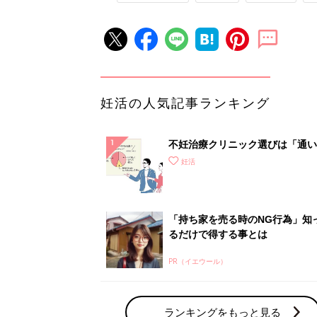
妊活の人気記事ランキング
不妊治療クリニック選びは「通い
さ」が大切！選び方、重要3カ条
妊活
て？
「持ち家を売る時のNG行為」知
るだけで得する事とは
PR（イエウール）
ランキングをもっと見る