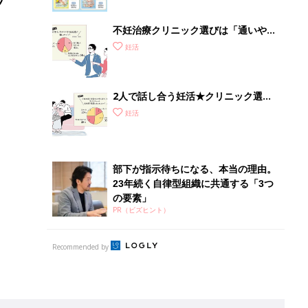
不妊治療クリニック選びは「通いやす
さ」が大切！選び方、重要3カ条っ
妊活
て？
2人で話し合う妊活★クリニック選び
の「心の準備」って？不妊治療スター
妊活
トの基礎知識も
部下が指示待ちになる、本当の理由。
23年続く自律型組織に共通する「3つ
の要素」
PR（ビズヒント）
Recommended by