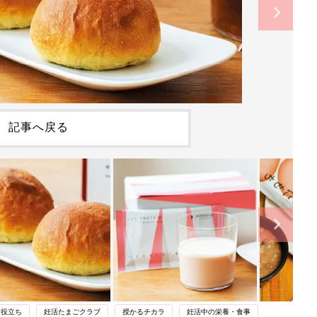
記事へ戻る
お役立ち
妊活たまごクラブ
授かるチカラ
妊活中の栄養・食事