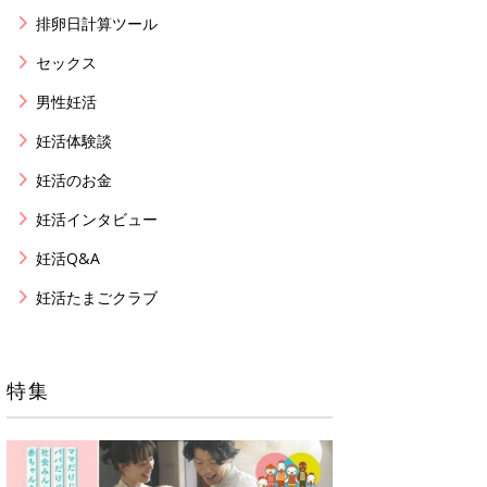
排卵日計算ツール
セックス
男性妊活
妊活体験談
妊活のお金
妊活インタビュー
妊活Q&A
妊活たまごクラブ
特集