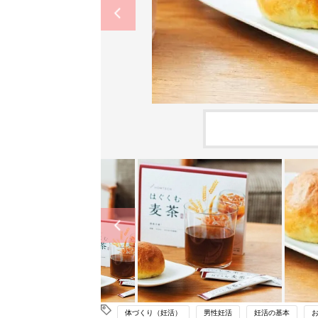
体づくり（妊活）
男性妊活
妊活の基本