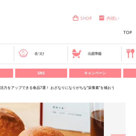
SHOP
内祝い
TOP
き
名づけ
出産準備
SNS
キャンペーン
活力をアップできる食品7選！ おざなりになりがちな“栄養素”を補おう