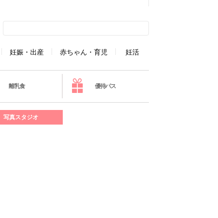
妊娠・出産
赤ちゃん・育児
妊活
離乳食
優待パス
写真スタジオ