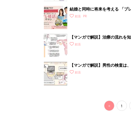
結婚と同時に将来を考える 「プレ
妊活
【マンガで解説】治療の流れを知
いて］
妊活
【マンガで解説】男性の検査は、
STEP1［男性が受ける検査編］
妊活
<
1